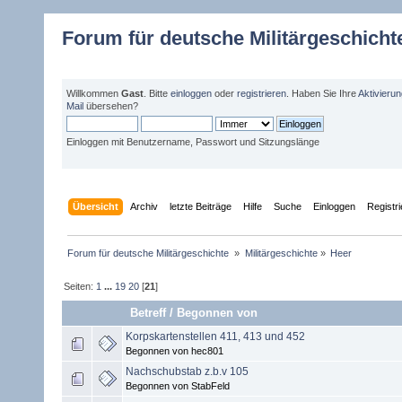
Forum für deutsche Militärgeschicht
Willkommen
Gast
. Bitte
einloggen
oder
registrieren
. Haben Sie Ihre
Aktivieru
Mail
übersehen?
Einloggen mit Benutzername, Passwort und Sitzungslänge
Übersicht
Archiv
letzte Beiträge
Hilfe
Suche
Einloggen
Registr
Forum für deutsche Militärgeschichte 
»
Militärgeschichte
»
Heer
Seiten:
1
...
19
20
[
21
]
Betreff
/
Begonnen von
Korpskartenstellen 411, 413 und 452
Begonnen von hec801
Nachschubstab z.b.v 105
Begonnen von StabFeld