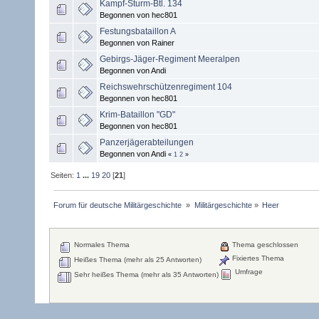
Kampf-Sturm-Btl. 134
Begonnen von hec801
Festungsbataillon A
Begonnen von Rainer
Gebirgs-Jäger-Regiment Meeralpen
Begonnen von Andi
Reichswehrschützenregiment 104
Begonnen von hec801
Krim-Bataillon "GD"
Begonnen von hec801
Panzerjägerabteilungen
Begonnen von Andi
«
1
2
»
Seiten:
1
...
19
20
[
21
]
Forum für deutsche Militärgeschichte 
»
Militärgeschichte
»
Heer
Normales Thema
Thema geschlossen
Fixiertes Thema
Heißes Thema (mehr als 25 Antworten)
Umfrage
Sehr heißes Thema (mehr als 35 Antworten)