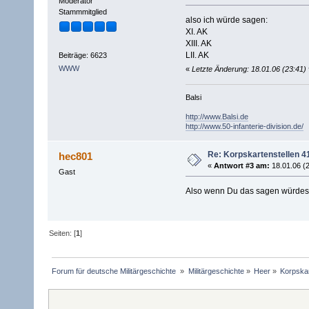
Moderator
Stammmitglied
also ich würde sagen:
XI. AK
XIII. AK
LII. AK
Beiträge: 6623
WWW
«
Letzte Änderung: 18.01.06 (23:41) 
Balsi
http://www.Balsi.de
http://www.50-infanterie-division.de/
Re: Korpskartenstellen 4
hec801
«
Antwort #3 am:
18.01.06 (2
Gast
Also wenn Du das sagen würdest,
Seiten: [
1
]
Forum für deutsche Militärgeschichte 
»
Militärgeschichte
»
Heer
»
Korpskar