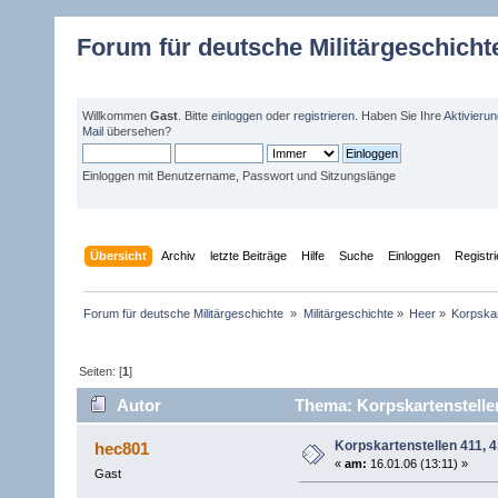
Forum für deutsche Militärgeschicht
Willkommen
Gast
. Bitte
einloggen
oder
registrieren
. Haben Sie Ihre
Aktivieru
Mail
übersehen?
Einloggen mit Benutzername, Passwort und Sitzungslänge
Übersicht
Archiv
letzte Beiträge
Hilfe
Suche
Einloggen
Registr
Forum für deutsche Militärgeschichte 
»
Militärgeschichte
»
Heer
»
Korpskar
Seiten: [
1
]
Autor
Thema: Korpskartenstellen
Korpskartenstellen 411, 
hec801
«
am:
16.01.06 (13:11) »
Gast