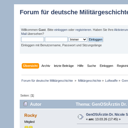
Forum für deutsche Militärgeschicht
Willkommen
Gast
. Bitte
einloggen
oder
registrieren
. Haben Sie Ihre
Aktivieru
Mail
übersehen?
Einloggen mit Benutzername, Passwort und Sitzungslänge
Übersicht
Archiv
letzte Beiträge
Hilfe
Suche
Einloggen
Registr
Forum für deutsche Militärgeschichte 
»
Militärgeschichte
»
Luftwaffe
»
GenO
Seiten: [
1
]
Autor
Thema: GenOStÄrztin Dr. N
GenOStÄrztin Dr. Nicole S
Rocky
«
am:
13.03.26 (17:45) »
Mitglied