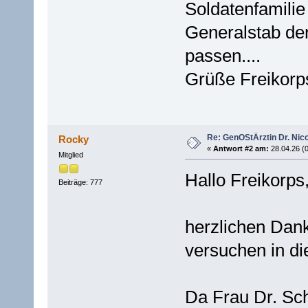
Soldatenfamili
Generalstab de
passen....
Grüße Freikorp
Re: GenOStÄrztin Dr. Nico
Rocky
«
Antwort #2 am:
28.04.26 (0
Mitglied
Hallo Freikorps
Beiträge: 777
herzlichen Dank
versuchen in di
Da Frau Dr. Sch