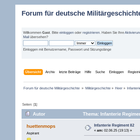
Forum für deutsche Militärgeschicht
Willkommen
Gast
. Bitte
einloggen
oder
registrieren
. Haben Sie Ihre
Aktivieru
Mail
übersehen?
Einloggen mit Benutzername, Passwort und Sitzungslänge
Übersicht
Archiv
letzte Beiträge
Hilfe
Suche
Einloggen
Registr
Forum für deutsche Militärgeschichte 
»
Militärgeschichte
»
Heer
»
Infanter
Seiten: [
1
]
Autor
Thema: Infanterie Regimen
Infanterie Regiment 82
huettenmops
«
am:
02.06.25 (19:13) »
Aspirant