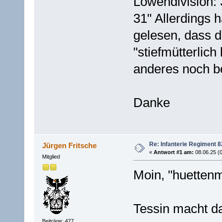
Löwendivision: 
31" Allerdings 
gelesen, dass d
"stiefmütterlic
anderes noch b
Danke
Re: Infanterie Regiment 8
Jürgen Fritsche
«
Antwort #1 am:
08.06.25 (0
Mitglied
Moin, "huetten
Tessin macht d
Beiträge: 477