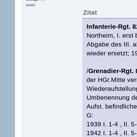
WWW
Zitat
Infanterie-Rgt. 8
Northeim, I. erst
Abgabe des III. al
wieder ersetzt; 19
/
Grenadier-Rgt.
der HGr.Mitte ver
Wiederaufstellun
Umbenennung des 
Aufst. befindlich
G:
1939 I. 1-4 , II. 5-
1942 I. 1-4 , II. 5