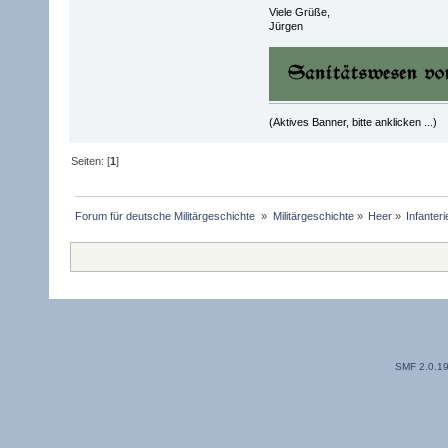
Viele Grüße,
Jürgen
(Aktives Banner, bitte anklicken ...)
Seiten: [
1
]
Forum für deutsche Militärgeschichte 
»
Militärgeschichte
»
Heer
»
Infanter
SMF 2.0.1