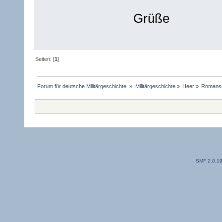
Grüße
Seiten: [
1
]
Forum für deutsche Militärgeschichte 
»
Militärgeschichte
»
Heer
»
Romanser
SMF 2.0.1