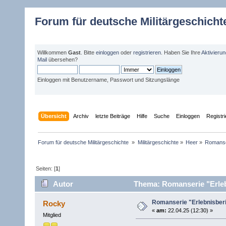
Forum für deutsche Militärgeschicht
Willkommen
Gast
. Bitte
einloggen
oder
registrieren
. Haben Sie Ihre
Aktivieru
Mail
übersehen?
Einloggen mit Benutzername, Passwort und Sitzungslänge
Übersicht
Archiv
letzte Beiträge
Hilfe
Suche
Einloggen
Registr
Forum für deutsche Militärgeschichte 
»
Militärgeschichte
»
Heer
»
Romanser
Seiten: [
1
]
Autor
Thema: Romanserie "Erlebn
Romanserie "Erlebnisberi
Rocky
«
am:
22.04.25 (12:30) »
Mitglied