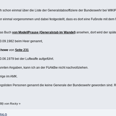
ich schon einmal über die Liste der Generalstabsoffiziere der Bundeswehr bei WIK
der einmal vorgenommen und dabei festgestellt, dass es dort eine Fußnote mit dem
 das Buch
von Model/Prause (Generalstab im Wandel)
ansehen, dort wird der spä
30.09.1982 beim Heer genannt,
chowe
von
Seite 231
.06.1979 bei der Luftwaffe aufgeführt.
annten Angaben, kann ich an der FüAkBw nicht nachvollziehen.
rige im AMK.
gslisten Personen genannt die keine Generale der Bundeswehr geworden sind. Ri
:38) von Rocky
»
nStLG