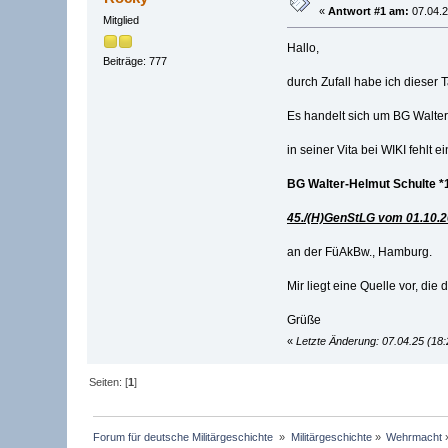
«
Antwort #1 am:
07.04.2
Mitglied
Hallo,
Beiträge: 777
durch Zufall habe ich dieser
Es handelt sich um BG Walter
in seiner Vita bei WIKI fehlt e
BG Walter-Helmut Schulte *
45./(H)GenStLG vom 01.10.2
an der FüAkBw., Hamburg.
Mir liegt eine Quelle vor, die
Grüße
«
Letzte Änderung: 07.04.25 (18
Seiten: [
1
]
Forum für deutsche Militärgeschichte 
»
Militärgeschichte
»
Wehrmacht