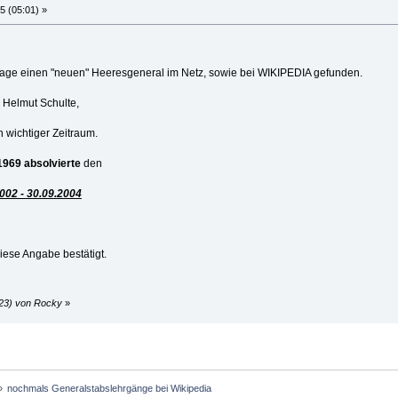
5 (05:01) »
 Tage einen "neuen" Heeresgeneral im Netz, sowie bei WIKIPEDIA gefunden.
 Helmut Schulte,
in wichtiger Zeitraum.
1969 absolvierte
den
002 - 30.09.2004
 diese Angabe bestätigt.
:23) von Rocky
»
»
nochmals Generalstabslehrgänge bei Wikipedia