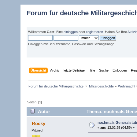
Forum für deutsche Militärgeschic
Willkommen
Gast
. Bitte
einloggen
oder
registrieren
. Haben Sie Ihre
Aktivi
Einloggen mit Benutzername, Passwort und Sitzungslänge
Übersicht
Archiv
letzte Beiträge
Hilfe
Suche
Einloggen
Regi
Forum für deutsche Militärgeschichte 
»
Militärgeschichte
»
Wehrmacht
Seiten: [
1
]
Autor
Thema: nochmals Genera
nochmals Generalstab
Rocky
«
am:
13.02.25 (04:59) »
Mitglied