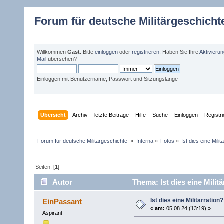
Forum für deutsche Militärgeschicht
Willkommen
Gast
. Bitte
einloggen
oder
registrieren
. Haben Sie Ihre
Aktivieru
Mail
übersehen?
Einloggen mit Benutzername, Passwort und Sitzungslänge
Übersicht
Archiv
letzte Beiträge
Hilfe
Suche
Einloggen
Registr
Forum für deutsche Militärgeschichte 
»
Interna
»
Fotos
»
Ist dies eine Milit
Seiten: [
1
]
Autor
Thema: Ist dies eine Milit
Ist dies eine Militärration?
EinPassant
«
am:
05.08.24 (13:19) »
Aspirant