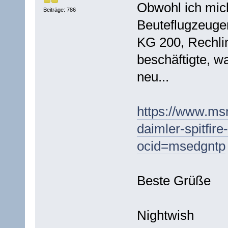
Obwohl ich mich
Beiträge: 786
Beuteflugzeug
KG 200, Rechli
beschäftigte, w
neu...
https://www.msn
daimler-spitfir
ocid=msedgntp
Beste Grüße
Nightwish