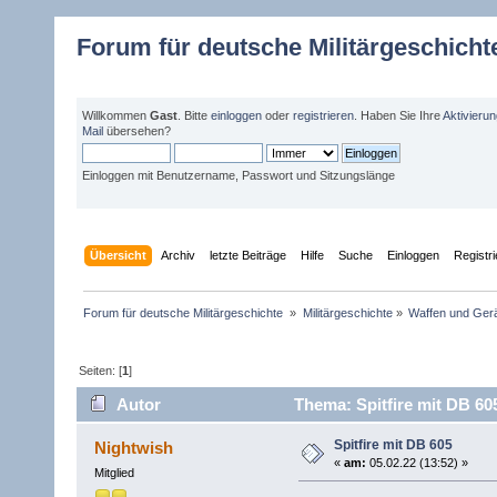
Forum für deutsche Militärgeschicht
Willkommen
Gast
. Bitte
einloggen
oder
registrieren
. Haben Sie Ihre
Aktivieru
Mail
übersehen?
Einloggen mit Benutzername, Passwort und Sitzungslänge
Übersicht
Archiv
letzte Beiträge
Hilfe
Suche
Einloggen
Registr
Forum für deutsche Militärgeschichte 
»
Militärgeschichte
»
Waffen und Gerä
Seiten: [
1
]
Autor
Thema: Spitfire mit DB 60
Spitfire mit DB 605
Nightwish
«
am:
05.02.22 (13:52) »
Mitglied