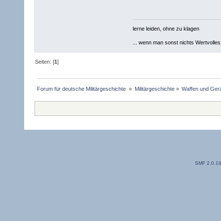
lerne leiden, ohne zu klagen
... wenn man sonst nichts Wertvolles [
Seiten: [
1
]
Forum für deutsche Militärgeschichte 
»
Militärgeschichte
»
Waffen und Gerä
SMF 2.0.1