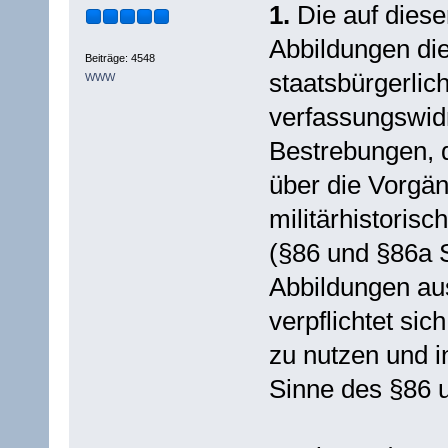
1.
Die auf diese
Abbildungen di
Beiträge: 4548
staatsbürgerlic
WWW
verfassungswidr
Bestrebungen, d
über die Vorgä
militärhistoris
(§86 und §86a 
Abbildungen aus
verpflichtet sic
zu nutzen und i
Sinne des §86 