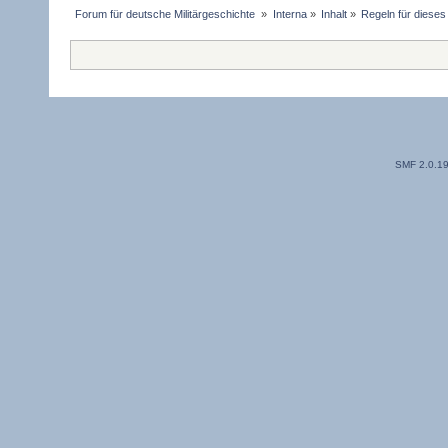
Forum für deutsche Militärgeschichte 
»
Interna
»
Inhalt
»
Regeln für diese
SMF 2.0.1