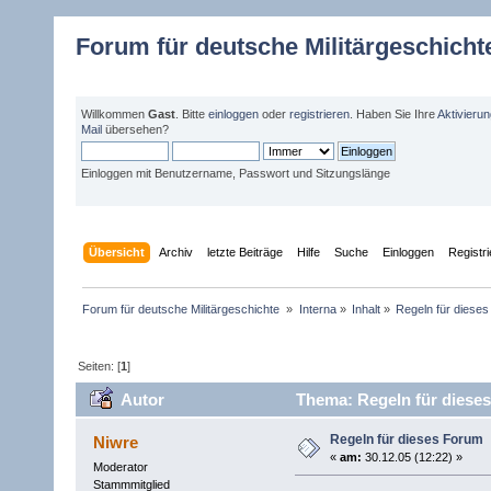
Forum für deutsche Militärgeschicht
Willkommen
Gast
. Bitte
einloggen
oder
registrieren
. Haben Sie Ihre
Aktivieru
Mail
übersehen?
Einloggen mit Benutzername, Passwort und Sitzungslänge
Übersicht
Archiv
letzte Beiträge
Hilfe
Suche
Einloggen
Registr
Forum für deutsche Militärgeschichte 
»
Interna
»
Inhalt
»
Regeln für diese
Seiten: [
1
]
Autor
Thema: Regeln für diese
Regeln für dieses Forum
Niwre
«
am:
30.12.05 (12:22) »
Moderator
Stammmitglied