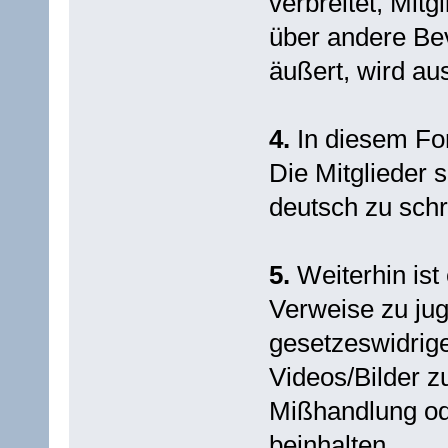
verbreitet, Mitg
über andere Be
äußert, wird a
4.
In diesem For
Die Mitglieder 
deutsch zu schr
5.
Weiterhin ist 
Verweise zu jug
gesetzeswidrig
Videos/Bilder z
Mißhandlung od
beinhalten.