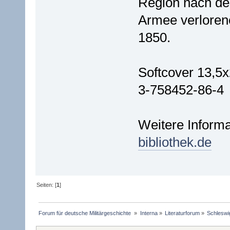
Region nach der
Armee verlorene
1850.
Softcover 13,5
3-758452-86-4
Weitere Informa
bibliothek.de
Seiten: [
1
]
Forum für deutsche Militärgeschichte 
»
Interna
»
Literaturforum
»
Schleswi