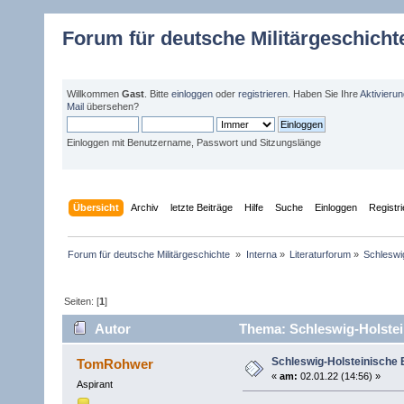
Forum für deutsche Militärgeschicht
Willkommen
Gast
. Bitte
einloggen
oder
registrieren
. Haben Sie Ihre
Aktivieru
Mail
übersehen?
Einloggen mit Benutzername, Passwort und Sitzungslänge
Übersicht
Archiv
letzte Beiträge
Hilfe
Suche
Einloggen
Registr
Forum für deutsche Militärgeschichte 
»
Interna
»
Literaturforum
»
Schleswi
Seiten: [
1
]
Autor
Thema: Schleswig-Holstei
Schleswig-Holsteinische
TomRohwer
«
am:
02.01.22 (14:56) »
Aspirant