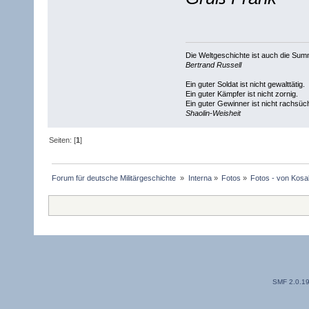
Die Weltgeschichte ist auch die S
Bertrand Russell
Ein guter Soldat ist nicht gewalttätig.
Ein guter Kämpfer ist nicht zornig.
Ein guter Gewinner ist nicht rachsüch
Shaolin-Weisheit
Seiten: [
1
]
Forum für deutsche Militärgeschichte 
»
Interna
»
Fotos
»
Fotos - von Kos
SMF 2.0.1