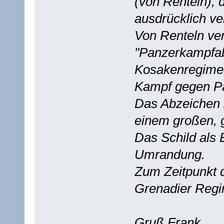
(von Renteln),
ausdrücklich ve
Von Renteln ver
"Panzerkampfab
Kosakenregimen
Kampf gegen Pa
Das Abzeichen z
einem großen, g
Das Schild als 
Umrandung.
Zum Zeitpunkt 
Grenadier Regi
Gruß Frank