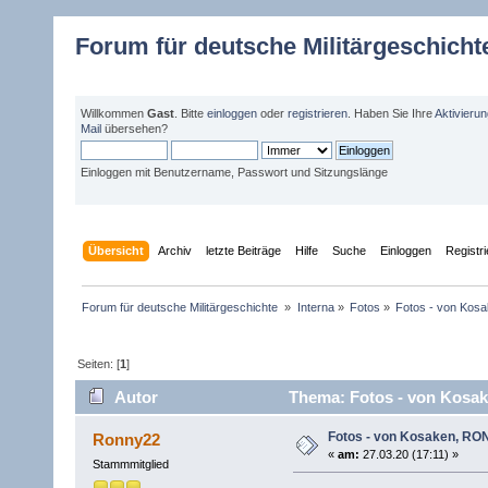
Forum für deutsche Militärgeschicht
Willkommen
Gast
. Bitte
einloggen
oder
registrieren
. Haben Sie Ihre
Aktivieru
Mail
übersehen?
Einloggen mit Benutzername, Passwort und Sitzungslänge
Übersicht
Archiv
letzte Beiträge
Hilfe
Suche
Einloggen
Registr
Forum für deutsche Militärgeschichte 
»
Interna
»
Fotos
»
Fotos - von Kos
Seiten: [
1
]
Autor
Thema: Fotos - von Kosak
Fotos - von Kosaken, RO
Ronny22
«
am:
27.03.20 (17:11) »
Stammmitglied