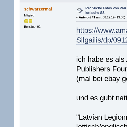
Re: Suche Fotos von PaK 
schwarzermai
lettische SS
Mitglied
«
Antwort #1 am:
08.12.19 (13:58) 
Beiträge: 92
https://www.am
Silgailis/dp/09
ich habe es als 
Publishers Foun
(mal bei ebay g
und es gubt nat
"Latvian Legion
lettisch/englisc