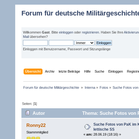
Forum für deutsche Militärgeschicht
Willkommen
Gast
. Bitte
einloggen
oder
registrieren
. Haben Sie Ihre
Aktivieru
Mail
übersehen?
Einloggen mit Benutzername, Passwort und Sitzungslänge
Übersicht
Archiv
letzte Beiträge
Hilfe
Suche
Einloggen
Registr
Forum für deutsche Militärgeschichte 
»
Interna
»
Fotos
»
Suche Fotos von 
Seiten: [
1
]
Autor
Thema: Suche Fotos von Pa
Suche Fotos von PaK im K
Ronny22
lettische SS
Stammmitglied
«
am:
28.06.19 (18:16) »