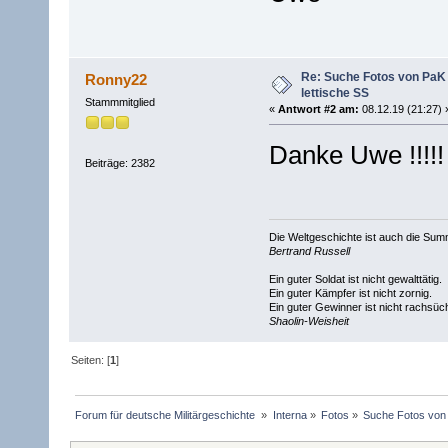
Re: Suche Fotos von PaK 
Ronny22
lettische SS
Stammmitglied
«
Antwort #2 am:
08.12.19 (21:27) 
Danke Uwe !!!!!
Beiträge: 2382
Die Weltgeschichte ist auch die S
Bertrand Russell
Ein guter Soldat ist nicht gewalttätig.
Ein guter Kämpfer ist nicht zornig.
Ein guter Gewinner ist nicht rachsüch
Shaolin-Weisheit
Seiten: [
1
]
Forum für deutsche Militärgeschichte 
»
Interna
»
Fotos
»
Suche Fotos von 