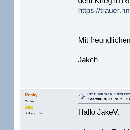
dem Krieg in Ro
https://trauer.
Mit freundlich
Jakob
Re: Hptm./DKiG Ernst H
Rocky
«
Antwort #6 am:
28.06.19 (1
Mitglied
Hallo JakeV,
Beiträge: 777