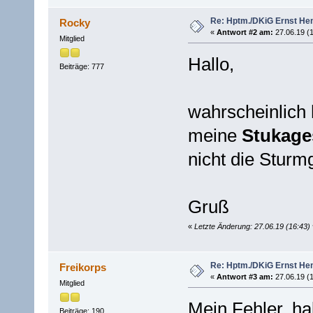
Re: Hptm./DKiG Ernst H
Rocky
«
Antwort #2 am:
27.06.19 (1
Mitglied
Hallo,
Beiträge: 777
wahrscheinlich 
meine
Stukage
nicht die Sturm
Gruß
«
Letzte Änderung: 27.06.19 (16:43
Re: Hptm./DKiG Ernst H
Freikorps
«
Antwort #3 am:
27.06.19 (1
Mitglied
Mein Fehler, ha
Beiträge: 190