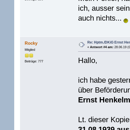
ich, ausser sein
auch nichts...
Re: Hptm./DKiG Ernst H
Rocky
«
Antwort #4 am:
28.06.19 (0
Mitglied
Hallo,
Beiträge: 777
ich habe gester
über Beförderu
Ernst Henkel
Lt. dieser Kopie
31.08.1939 au