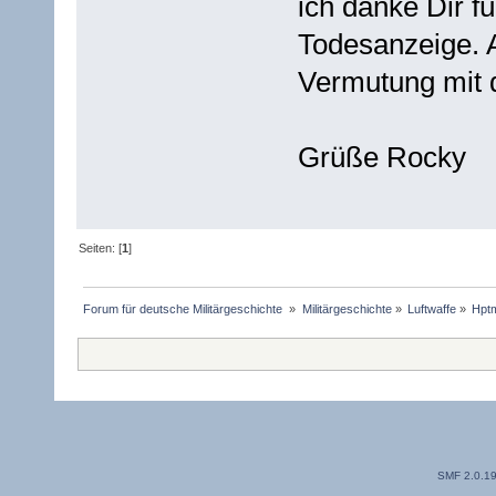
ich danke Dir fü
Todesanzeige. A
Vermutung mit 
Grüße Rocky
Seiten: [
1
]
Forum für deutsche Militärgeschichte 
»
Militärgeschichte
»
Luftwaffe
»
Hpt
SMF 2.0.1