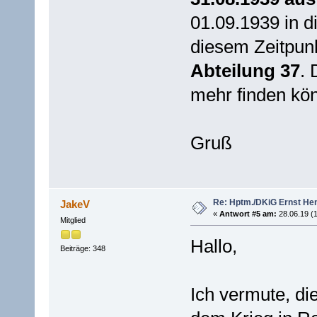
01.09.1939 in d
diesem Zeitpun
Abteilung 37
. 
mehr finden kö
Gruß
Re: Hptm./DKiG Ernst H
JakeV
«
Antwort #5 am:
28.06.19 (1
Mitglied
Hallo,
Beiträge: 348
Ich vermute, di