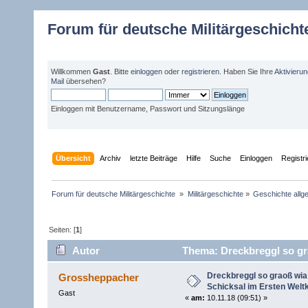
Forum für deutsche Militärgeschicht
Willkommen
Gast
. Bitte
einloggen
oder
registrieren
. Haben Sie Ihre
Aktivieru
Mail
übersehen?
Einloggen mit Benutzername, Passwort und Sitzungslänge
Übersicht
Archiv
letzte Beiträge
Hilfe
Suche
Einloggen
Registr
Forum für deutsche Militärgeschichte 
»
Militärgeschichte
»
Geschichte allg
Seiten: [
1
]
Autor
Thema: Dreckbreggl so gra
(Gelesen 4742 mal)
Dreckbreggl so graoß wia
Grossheppacher
Schicksal im Ersten Welt
Gast
«
am:
10.11.18 (09:51) »