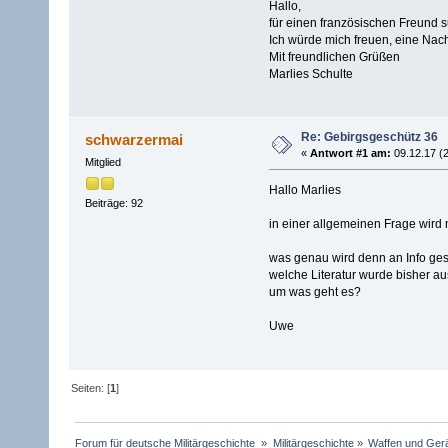
Hallo,
für einen französischen Freund 
Ich würde mich freuen, eine Nach
Mit freundlichen Grüßen
Marlies Schulte
Re: Gebirgsgeschütz 36
schwarzermai
«
Antwort #1 am:
09.12.17 (2
Mitglied
Hallo Marlies
Beiträge: 92
in einer allgemeinen Frage wird n
was genau wird denn an Info ge
welche Literatur wurde bisher a
um was geht es?
Uwe
Seiten: [
1
]
Forum für deutsche Militärgeschichte 
»
Militärgeschichte
»
Waffen und Gerä