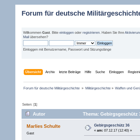
Forum für deutsche Militärgeschicht
Willkommen
Gast
. Bitte
einloggen
oder
registrieren
. Haben Sie Ihre
Aktivieru
Mail
übersehen?
Einloggen mit Benutzername, Passwort und Sitzungslänge
Übersicht
Archiv
letzte Beiträge
Hilfe
Suche
Einloggen
Registr
Forum für deutsche Militärgeschichte 
»
Militärgeschichte
»
Waffen und Gerä
Seiten: [
1
]
Autor
Thema: Gebirgsgeschütz 3
Gebirgsgeschütz 36
Marlies Schulte
«
am:
07.12.17 (12:40) »
Gast