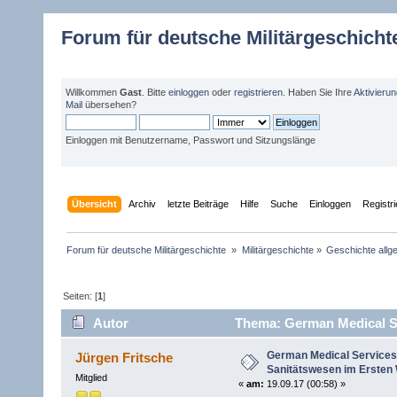
Forum für deutsche Militärgeschicht
Willkommen
Gast
. Bitte
einloggen
oder
registrieren
. Haben Sie Ihre
Aktivieru
Mail
übersehen?
Einloggen mit Benutzername, Passwort und Sitzungslänge
Übersicht
Archiv
letzte Beiträge
Hilfe
Suche
Einloggen
Registr
Forum für deutsche Militärgeschichte 
»
Militärgeschichte
»
Geschichte allg
Seiten: [
1
]
Autor
Thema: German Medical Ser
4342 mal)
German Medical Services
Jürgen Fritsche
Sanitätswesen im Ersten 
Mitglied
«
am:
19.09.17 (00:58) »