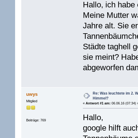
Hallo, ich habe
Meine Mutter w
Jahre alt. Sie e
Tannenbäumche
Städte taghell
sie meint? Hab
abgeworfen dami
Re: Was leuchtete im 2. 
uwys
Himmel?
Mitglied
«
Antwort #1 am:
06.06.16 (07:34) 
Hallo,
Beiträge: 769
google hilft auch