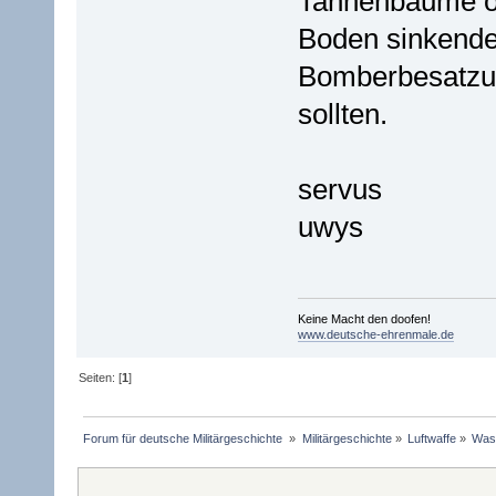
Tannenbäume o
Boden sinkende
Bomberbesatzun
sollten.
servus
uwys
Keine Macht den doofen!
www.deutsche-ehrenmale.de
Seiten: [
1
]
Forum für deutsche Militärgeschichte 
»
Militärgeschichte
»
Luftwaffe
»
Was 