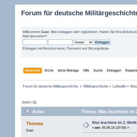
Forum für deutsche Militärgeschicht
Willkommen
Gast
. Bitte
einloggen
oder
registrieren
. Haben Sie Ihre
Aktivieru
Mail
übersehen?
Einloggen mit Benutzername, Passwort und Sitzungslänge
Übersicht
Archiv
letzte Beiträge
Hilfe
Suche
Einloggen
Registr
Forum für deutsche Militärgeschichte 
»
Militärgeschichte
»
Luftwaffe
»
Was 
Seiten: [
1
]
Autor
Thema: Was leuchtete im 2
Was leuchtete im 2. Welt
Thomas
«
am:
05.06.16 (20:58) »
Gast