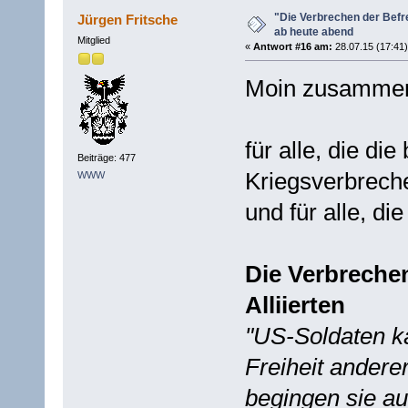
"Die Verbrechen der Befr
Jürgen Fritsche
ab heute abend
Mitglied
«
Antwort #16 am:
28.07.15 (17:41)
Moin zusamme
für alle, die d
Beiträge: 477
Kriegsverbrech
WWW
und für alle, d
Die Verbrechen
Alliierten
"US-Soldaten kä
Freiheit andere
begingen sie au