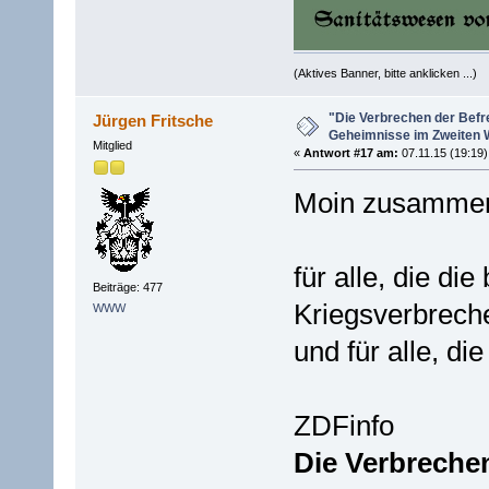
(Aktives Banner, bitte anklicken ...)
"Die Verbrechen der Befr
Jürgen Fritsche
Geheimnisse im Zweiten W
Mitglied
«
Antwort #17 am:
07.11.15 (19:19)
Moin zusamme
für alle, die d
Beiträge: 477
Kriegsverbrech
WWW
und für alle, d
ZDFinfo
Die Verbrechen