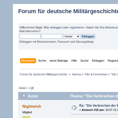
Forum für deutsche Militärgeschicht
Willkommen
Gast
. Bitte
einloggen
oder
registrieren
. Haben Sie Ihre
Aktivieru
Mail
übersehen?
Einloggen mit Benutzername, Passwort und Sitzungslänge
Übersicht
Archiv
letzte Beiträge
Hilfe
Suche
Einloggen
Registr
Forum für deutsche Militärgeschichte 
»
Interna
»
Film & Fernsehen
»
"Die 
Seiten:
1
[
2
]
Autor
Thema: "Die Verbrechen de
Re: "Die Verbrechen der 
Nightwish
«
Antwort #15 am:
18.07.15 (
Mitglied