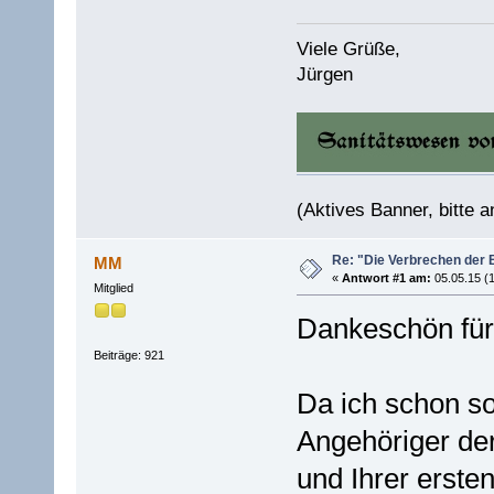
Viele Grüße,
Jürgen
(Aktives Banner, bitte an
Re: "Die Verbrechen der 
MM
«
Antwort #1 am:
05.05.15 (1
Mitglied
Dankeschön für
Beiträge: 921
Da ich schon so
Angehöriger der
und Ihrer erst