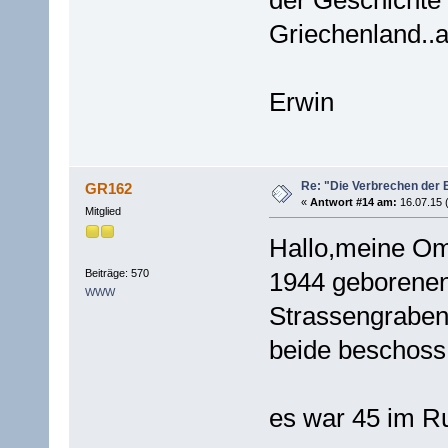
Griechenland..a
Erwin
Re: "Die Verbrechen der 
GR162
«
Antwort #14 am:
16.07.15 
Mitglied
Hallo,meine Om
Beiträge: 570
1944 geborenen
WWW
Strassengraben 
beide beschoss
es war 45 im R