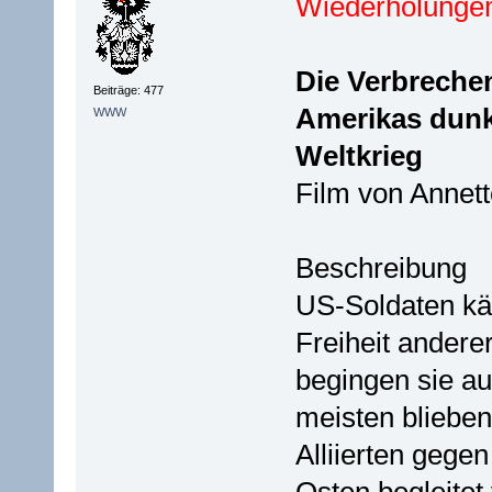
Wiederholungen
Die Verbrechen
Beiträge: 477
Amerikas dunk
WWW
Weltkrieg
Film von Annett
Beschreibung
US-Soldaten kä
Freiheit andere
begingen sie au
meisten bliebe
Alliierten gegen
Osten begleitet