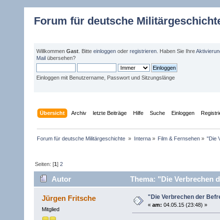
Forum für deutsche Militärgeschicht
Willkommen
Gast
. Bitte
einloggen
oder
registrieren
. Haben Sie Ihre
Aktivieru
Mail
übersehen?
Einloggen mit Benutzername, Passwort und Sitzungslänge
Übersicht
Archiv
letzte Beiträge
Hilfe
Suche
Einloggen
Registr
Forum für deutsche Militärgeschichte 
»
Interna
»
Film & Fernsehen
»
"Die 
Seiten: [
1
]
2
Autor
Thema: "Die Verbrechen de
"Die Verbrechen der Befr
Jürgen Fritsche
«
am:
04.05.15 (23:48) »
Mitglied