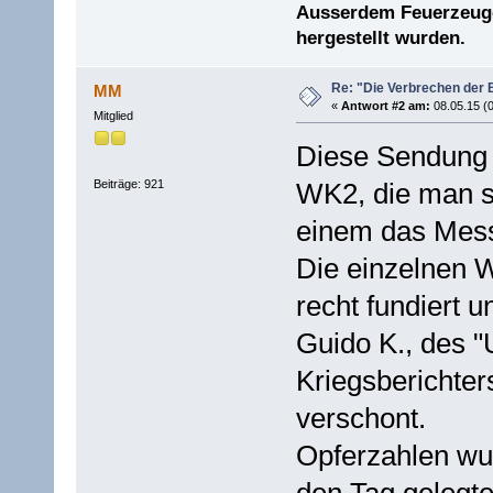
Ausserdem Feuerzeuge 
hergestellt wurden.
Re: "Die Verbrechen der 
MM
«
Antwort #2 am:
08.05.15 (0
Mitglied
Diese Sendung 
Beiträge: 921
WK2, die man s
einem das Mess
Die einzelnen 
recht fundiert 
Guido K., des "
Kriegsberichter
verschont.
Opferzahlen wu
den Tag gelegte