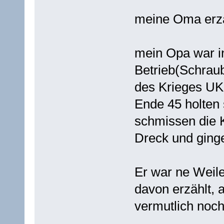
meine Oma erzä
mein Opa war i
Betrieb(Schraub
des Krieges UK
Ende 45 holten 
schmissen die K
Dreck und ging
Er war ne Weile
davon erzählt, 
vermutlich noc