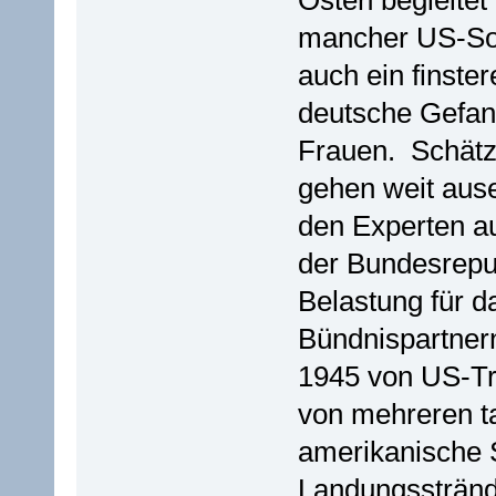
mancher US-Sol
auch ein finste
deutsche Gefan
Frauen. Schätz
gehen weit ause
den Experten au
der Bundesrepub
Belastung für d
Bündnispartnern
1945 von US-Tru
von mehreren t
amerikanische 
Landungsstränd