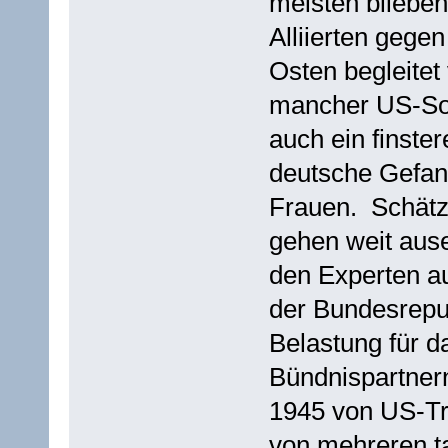
meisten bliebe
Alliierten gegen
Osten begleitet
mancher US-Sol
auch ein finste
deutsche Gefan
Frauen. Schätz
gehen weit ause
den Experten au
der Bundesrepub
Belastung für d
Bündnispartnern
1945 von US-Tru
von mehreren t