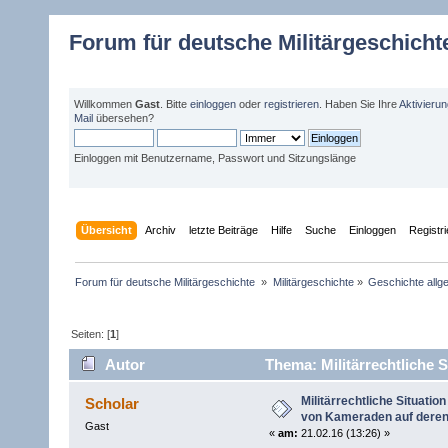
Forum für deutsche Militärgeschicht
Willkommen
Gast
. Bitte
einloggen
oder
registrieren
. Haben Sie Ihre
Aktivieru
Mail
übersehen?
Einloggen mit Benutzername, Passwort und Sitzungslänge
Übersicht
Archiv
letzte Beiträge
Hilfe
Suche
Einloggen
Registr
Forum für deutsche Militärgeschichte 
»
Militärgeschichte
»
Geschichte allg
Seiten: [
1
]
Autor
Thema: Militärrechtliche 
Wunsch? (Gelesen 3949 mal)
Militärrechtliche Situati
Scholar
von Kameraden auf dere
Gast
«
am:
21.02.16 (13:26) »