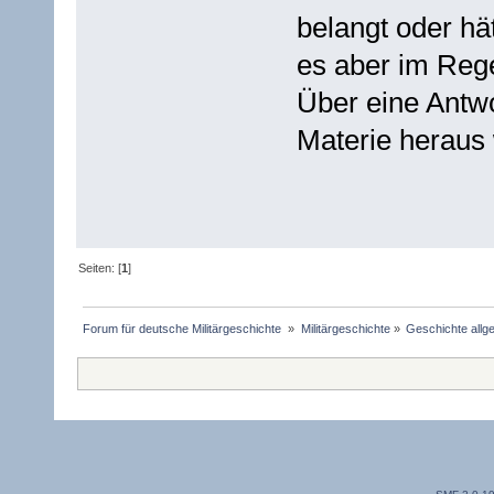
belangt oder h
es aber im Regel
Über eine Antwo
Materie heraus 
Seiten: [
1
]
Forum für deutsche Militärgeschichte 
»
Militärgeschichte
»
Geschichte allg