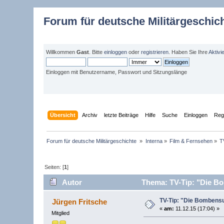
Forum für deutsche Militärgeschic
Willkommen
Gast
. Bitte
einloggen
oder
registrieren
. Haben Sie Ihre
Aktivi
Einloggen mit Benutzername, Passwort und Sitzungslänge
Übersicht
Archiv
letzte Beiträge
Hilfe
Suche
Einloggen
Regi
Forum für deutsche Militärgeschichte 
»
Interna
»
Film & Fernsehen
»
T
Seiten: [
1
]
Autor
Thema: TV-Tip: "Die Bo
TV-Tip: "Die Bombensu
Jürgen Fritsche
«
am:
11.12.15 (17:04) »
Mitglied