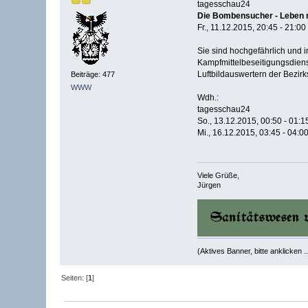
tagesschau24
Die Bombensucher - Leben m
Fr., 11.12.2015, 20:45 - 21:00
Sie sind hochgefährlich und 
Kampfmittelbeseitigungsdienst
Luftbildauswertern der Bezirk
Beiträge: 477
WWW
Wdh.:
tagesschau24
So., 13.12.2015, 00:50 - 01:1
Mi., 16.12.2015, 03:45 - 04:0
Viele Grüße,
Jürgen
(Aktives Banner, bitte anklicken ..
Seiten: [
1
]