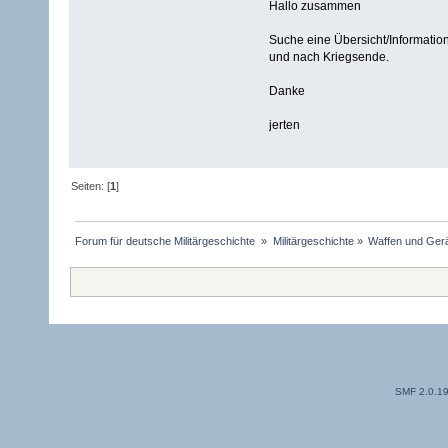
Hallo zusammen
Suche eine Übersicht/Informati
und nach Kriegsende.
Danke
jerten
Seiten: [
1
]
Forum für deutsche Militärgeschichte 
»
Militärgeschichte
»
Waffen und Gerä
SMF 2.0.1