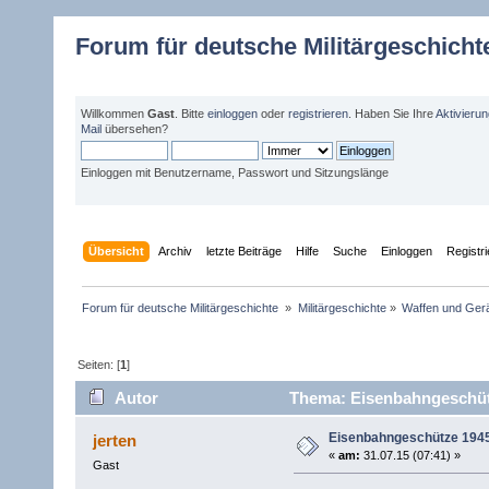
Forum für deutsche Militärgeschicht
Willkommen
Gast
. Bitte
einloggen
oder
registrieren
. Haben Sie Ihre
Aktivieru
Mail
übersehen?
Einloggen mit Benutzername, Passwort und Sitzungslänge
Übersicht
Archiv
letzte Beiträge
Hilfe
Suche
Einloggen
Registr
Forum für deutsche Militärgeschichte 
»
Militärgeschichte
»
Waffen und Gerä
Seiten: [
1
]
Autor
Thema: Eisenbahngeschütz
Eisenbahngeschütze 194
jerten
«
am:
31.07.15 (07:41) »
Gast