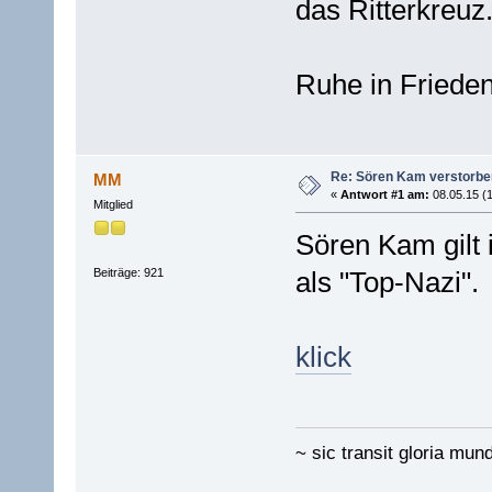
das Ritterkreuz
Ruhe in Frieden
Re: Sören Kam verstorbe
MM
«
Antwort #1 am:
08.05.15 (1
Mitglied
Sören Kam gilt
Beiträge: 921
als "Top-Nazi".
klick
~ sic transit gloria mund