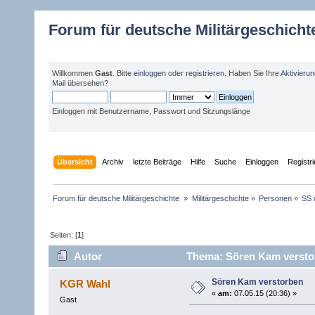
Forum für deutsche Militärgeschicht
Willkommen
Gast
. Bitte
einloggen
oder
registrieren
. Haben Sie Ihre
Aktivieru
Mail
übersehen?
Einloggen mit Benutzername, Passwort und Sitzungslänge
Übersicht
Archiv
letzte Beiträge
Hilfe
Suche
Einloggen
Registr
Forum für deutsche Militärgeschichte 
»
Militärgeschichte
»
Personen
»
SS 
Seiten: [
1
]
Autor
Thema: Sören Kam verstor
Sören Kam verstorben
KGR Wahl
«
am:
07.05.15 (20:36) »
Gast