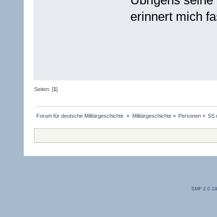
erinnert mich fa
Seiten: [
1
]
Forum für deutsche Militärgeschichte 
»
Militärgeschichte
»
Personen
»
SS 
SMF 2.0.1