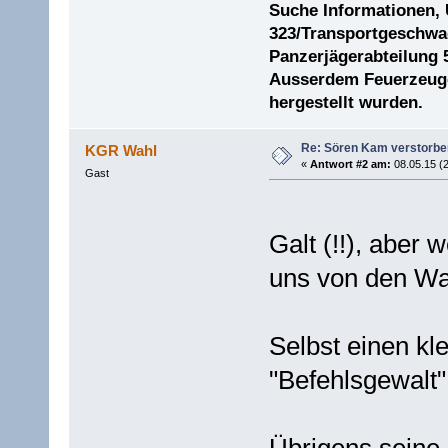
Suche Informationen,
323/Transportgeschwad
Panzerjägerabteilung 
Ausserdem Feuerzeuge 
hergestellt wurden.
Re: Sören Kam verstorbe
KGR Wahl
«
Antwort #2 am:
08.05.15 (2
Gast
Galt (!!), aber 
uns von den Wa
Selbst einen k
"Befehlsgewalt
Übrigens seine 