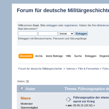
Forum für deutsche Militärgeschicht
Willkommen
Gast
. Bitte
einloggen
oder
registrieren
. Haben Sie Ihre
Aktivieru
Mail
übersehen?
Einloggen mit Benutzername, Passwort und Sitzungslänge
Übersicht
Archiv
letzte Beiträge
Hilfe
Suche
Einloggen
Registr
Forum für deutsche Militärgeschichte 
»
Interna
»
Film & Fernsehen
»
Führu
Seiten: [
1
]
Autor
Thema: Führungsspitze der
mal)
Führungsspitze der ehema
Niwre
warnt vor Krieg
Moderator
«
am:
05.05.15 (20:32) »
Stammmitglied