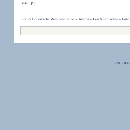
Seiten: [
1
]
Forum für deutsche Militärgeschichte 
»
Interna
»
Film & Fernsehen
»
Führu
SMF 2.0.1