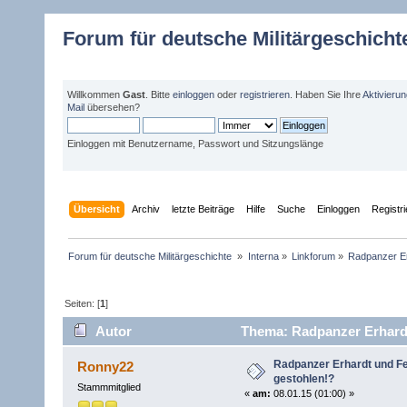
Forum für deutsche Militärgeschicht
Willkommen
Gast
. Bitte
einloggen
oder
registrieren
. Haben Sie Ihre
Aktivieru
Mail
übersehen?
Einloggen mit Benutzername, Passwort und Sitzungslänge
Übersicht
Archiv
letzte Beiträge
Hilfe
Suche
Einloggen
Registr
Forum für deutsche Militärgeschichte 
»
Interna
»
Linkforum
»
Radpanzer Er
Seiten: [
1
]
Autor
Thema: Radpanzer Erhardt
Radpanzer Erhardt und Fe
Ronny22
gestohlen!?
Stammmitglied
«
am:
08.01.15 (01:00) »