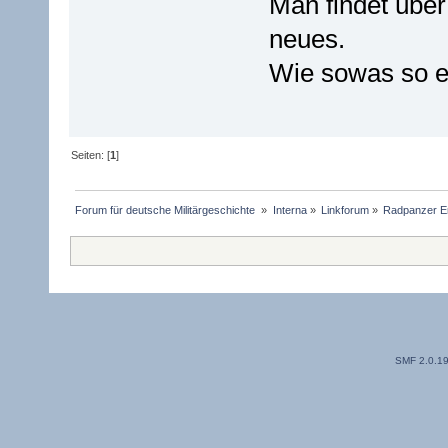
Man findet über
neues.
Wie sowas so ei
Seiten: [
1
]
Forum für deutsche Militärgeschichte 
»
Interna
»
Linkforum
»
Radpanzer Er
SMF 2.0.1