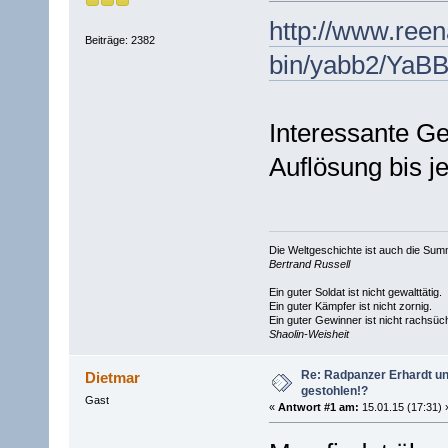
http://www.ree
Beiträge: 2382
bin/yabb2/YaB
Interessante Ge
Auflösung bis je
Die Weltgeschichte ist auch die S
Bertrand Russell
Ein guter Soldat ist nicht gewalttätig.
Ein guter Kämpfer ist nicht zornig.
Ein guter Gewinner ist nicht rachsüch
Shaolin-Weisheit
Re: Radpanzer Erhardt un
Dietmar
gestohlen!?
Gast
«
Antwort #1 am:
15.01.15 (17:31) 