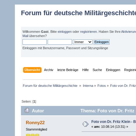
Forum für deutsche Militärgeschicht
Willkommen
Gast
. Bitte
einloggen
oder
registrieren
. Haben Sie Ihre
Aktivieru
Mail
übersehen?
Einloggen mit Benutzername, Passwort und Sitzungslänge
Übersicht
Archiv
letzte Beiträge
Hilfe
Suche
Einloggen
Registr
Forum für deutsche Militärgeschichte 
»
Interna
»
Fotos
»
Foto von Dr. Frit
Seiten: [
1
]
Autor
Thema: Foto von Dr. Fritz
Foto von Dr. Fritz Klein -
Ronny22
«
am:
10.08.14 (13:31) »
Stammmitglied