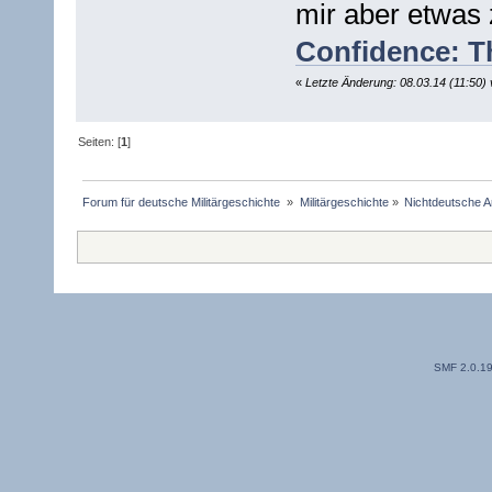
mir aber etwas
Confidence: Th
«
Letzte Änderung: 08.03.14 (11:50)
Seiten: [
1
]
Forum für deutsche Militärgeschichte 
»
Militärgeschichte
»
Nichtdeutsche A
SMF 2.0.1