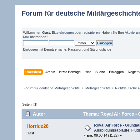
Forum für deutsche Militärgeschicht
Willkommen
Gast
. Bitte
einloggen
oder
registrieren
. Haben Sie Ihre
Aktivieru
Mail
übersehen?
Einloggen mit Benutzername, Passwort und Sitzungslänge
Übersicht
Archiv
letzte Beiträge
Hilfe
Suche
Einloggen
Registr
Forum für deutsche Militärgeschichte 
»
Militärgeschichte
»
Nichtdeutsche A
Seiten: [
1
]
Autor
Thema: Royal Air Force - 
4335 mal)
Royal Air Force - Grundau
Horrido28
Ausbildungsabläufe, Flug
Gast
«
am:
08.03.14 (11:22) »