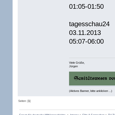
01:05-01:50
tagesschau24
03.11.2013
05:07-06:00
Viele Grüße,
Jürgen
(Aktives Banner, bitte anklicken ...)
Seiten: [
1
]
Forum für deutsche Militärgeschichte 
»
Interna
»
Film & Fernsehen
»
TV-Ti