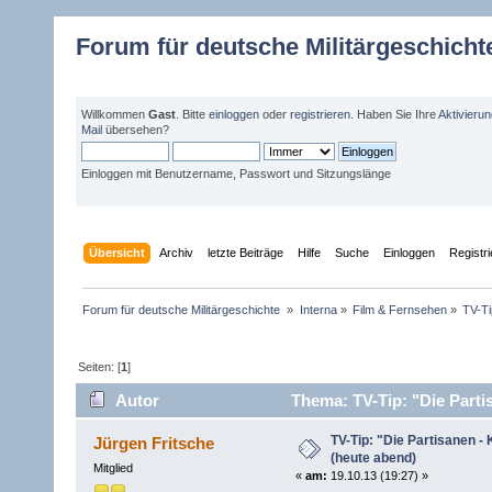
Forum für deutsche Militärgeschicht
Willkommen
Gast
. Bitte
einloggen
oder
registrieren
. Haben Sie Ihre
Aktivieru
Mail
übersehen?
Einloggen mit Benutzername, Passwort und Sitzungslänge
Übersicht
Archiv
letzte Beiträge
Hilfe
Suche
Einloggen
Registr
Forum für deutsche Militärgeschichte 
»
Interna
»
Film & Fernsehen
»
TV-Ti
Seiten: [
1
]
Autor
Thema: TV-Tip: "Die Partis
TV-Tip: "Die Partisanen - 
Jürgen Fritsche
(heute abend)
Mitglied
«
am:
19.10.13 (19:27) »