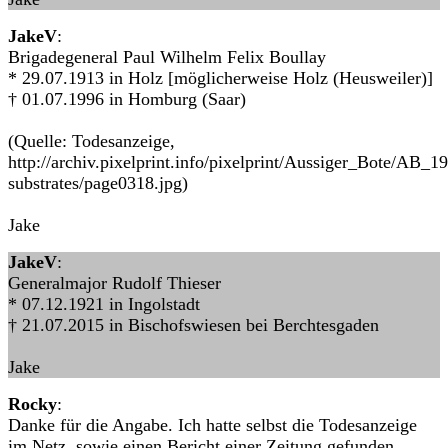
JakeV
:
Brigadegeneral Paul Wilhelm Felix Boullay
* 29.07.1913 in Holz [möglicherweise Holz (Heusweiler)]
† 01.07.1996 in Homburg (Saar)
(Quelle: Todesanzeige,
http://archiv.pixelprint.info/pixelprint/Aussiger_Bote/AB_1
substrates/page0318.jpg)
Jake
JakeV
:
Generalmajor Rudolf Thieser
* 07.12.1921 in Ingolstadt
† 21.07.2015 in Bischofswiesen bei Berchtesgaden
Jake
Rocky
:
Danke für die Angabe. Ich hatte selbst die Todesanzeige
im Netz, sowie einen Bericht einer Zeitung gefunden.