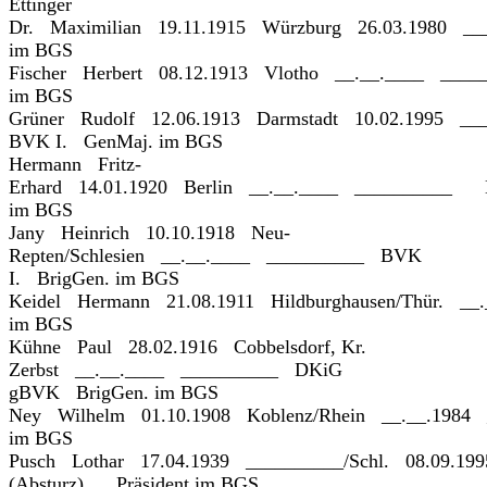
Ettinger
Dr. Maximilian 19.11.1915 Würzburg 26.03.1980 _
im BGS
Fischer Herbert 08.12.1913 Vlotho __.__.____ ___
im BGS
Grüner Rudolf 12.06.1913 Darmstadt 10.02.1995 _
BVK I. GenMaj. im BGS
Hermann Fritz-
Erhard 14.01.1920 Berlin __.__.____ __________ 
im BGS
Jany Heinrich 10.10.1918 Neu-
Repten/Schlesien __.__.____ __________ BVK
I. BrigGen. im BGS
Keidel Hermann 21.08.1911 Hildburghausen/Thür. _
im BGS
Kühne Paul 28.02.1916 Cobbelsdorf, Kr.
Zerbst __.__.____ __________ DKiG
gBVK BrigGen. im BGS
Ney Wilhelm 01.10.1908 Koblenz/Rhein __.__.1984
im BGS
Pusch Lothar 17.04.1939 __________/Schl. 08.09.199
(Absturz) Präsident im BGS