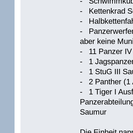
- Schwimmküb
- Kettenkrad S
- Halbkettenfa
- Panzerwerfer 
aber keine Muni
- 11 Panzer IV
- 1 Jagspanzer
- 1 StuG III Sa
- 2 Panther (1 
- 1 Tiger I Aus
Panzerabteilun
Saumur
Die Einheit na