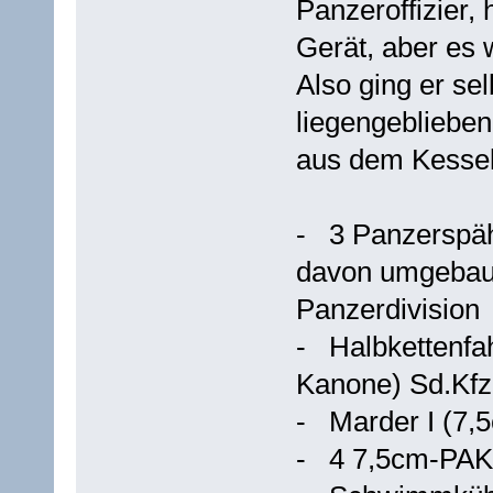
Panzeroffizier, 
Gerät, aber es 
Also ging er se
liegengebliebe
aus dem Kessel
- 3 Panzerspäh
davon umgebaut
Panzerdivision
- Halbkettenf
Kanone) Sd.Kfz
- Marder I (7,
- 4 7,5cm-PAK