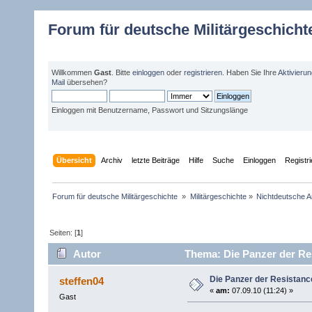
Forum für deutsche Militärgeschicht
Willkommen
Gast
. Bitte
einloggen
oder
registrieren
. Haben Sie Ihre
Aktivieru
Mail
übersehen?
Einloggen mit Benutzername, Passwort und Sitzungslänge
Übersicht
Archiv
letzte Beiträge
Hilfe
Suche
Einloggen
Registr
Forum für deutsche Militärgeschichte 
»
Militärgeschichte
»
Nichtdeutsche A
Seiten: [
1
]
Autor
Thema: Die Panzer der Re
Die Panzer der Resistanc
steffen04
«
am:
07.09.10 (11:24) »
Gast