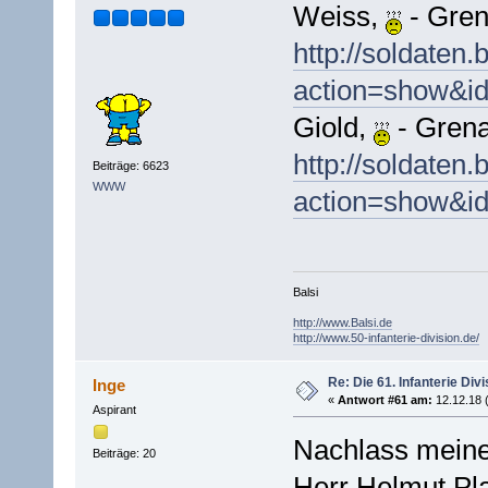
Weiss,
- Gren
http://soldaten.
action=show&i
Giold,
- Grena
http://soldaten.
Beiträge: 6623
WWW
action=show&i
Balsi
http://www.Balsi.de
http://www.50-infanterie-division.de/
Re: Die 61. Infanterie Divi
Inge
«
Antwort #61 am:
12.12.18 
Aspirant
Nachlass meines
Beiträge: 20
Herr Helmut Pl