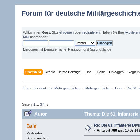
Forum für deutsche Militärgeschicht
Willkommen
Gast
. Bitte
einloggen
oder
registrieren
. Haben Sie Ihre
Aktivieru
Mail
übersehen?
Einloggen mit Benutzername, Passwort und Sitzungslänge
Übersicht
Archiv
letzte Beiträge
Hilfe
Suche
Einloggen
Registr
Forum für deutsche Militärgeschichte 
»
Militärgeschichte
»
Heer
»
Die 61. I
Seiten:
1
...
3
4
[
5
]
Autor
Thema: Die 61. Infanterie
Re: Die 61. Infanterie Divi
Balsi
«
Antwort #60 am:
10.02.14 
Moderator
Stammmitglied