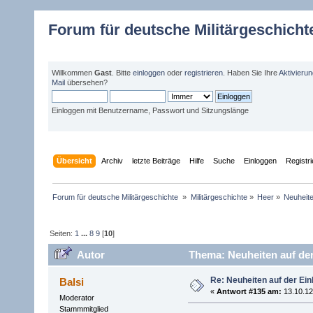
Forum für deutsche Militärgeschicht
Willkommen
Gast
. Bitte
einloggen
oder
registrieren
. Haben Sie Ihre
Aktivieru
Mail
übersehen?
Einloggen mit Benutzername, Passwort und Sitzungslänge
Übersicht
Archiv
letzte Beiträge
Hilfe
Suche
Einloggen
Registr
Forum für deutsche Militärgeschichte 
»
Militärgeschichte
»
Heer
»
Neuheite
Seiten:
1
...
8
9
[
10
]
Autor
Thema: Neuheiten auf der
Re: Neuheiten auf der Ein
Balsi
«
Antwort #135 am:
13.10.12
Moderator
Stammmitglied