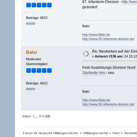
87. Infanterie-Division -
http://ww
geändert
Beiträge: 6623
WWW
Balsi
http://www.Balsi.de
http://www.50-infanterie-division.de/
Re: Neuheiten auf der Ein
Balsi
«
Antwort #136 am:
24.10.12
Moderator
Stammmitglied
Feld-Ausbildungs-Division Nord 
Startseite.htm
- neu
Beiträge: 6623
WWW
Balsi
http://www.Balsi.de
http://www.50-infanterie-division.de/
Seiten:
1
...
8
9
[
10
]
Forum für deutsche Militärgeschichte 
»
Militärgeschichte
»
Heer
»
Neuheite