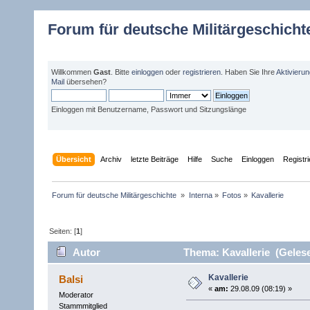
Forum für deutsche Militärgeschicht
Willkommen
Gast
. Bitte
einloggen
oder
registrieren
. Haben Sie Ihre
Aktivieru
Mail
übersehen?
Einloggen mit Benutzername, Passwort und Sitzungslänge
Übersicht
Archiv
letzte Beiträge
Hilfe
Suche
Einloggen
Registr
Forum für deutsche Militärgeschichte 
»
Interna
»
Fotos
»
Kavallerie
Seiten: [
1
]
Autor
Thema: Kavallerie (Gelese
Kavallerie
Balsi
«
am:
29.08.09 (08:19) »
Moderator
Stammmitglied