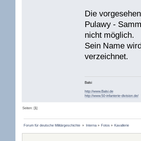
Die vorgesehen
Pulawy - Sammel
nicht möglich.
Sein Name wird
verzeichnet.
Balsi
http://www.Balsi.de
http://www.50-infanterie-division.de/
Seiten: [
1
]
Forum für deutsche Militärgeschichte 
»
Interna
»
Fotos
»
Kavallerie