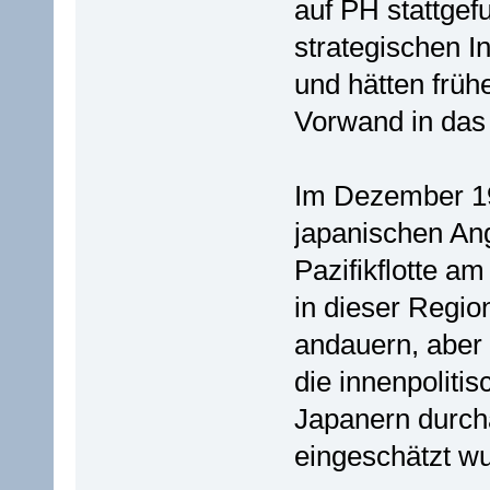
auf PH stattge
strategischen I
und hätten früh
Vorwand in das 
Im Dezember 19
japanischen Angr
Pazifikflotte a
in dieser Regi
andauern, aber
die innenpolit
Japanern durcha
eingeschätzt wu