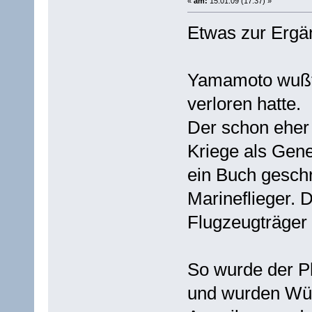
«
am:
15.01.09 (17:37) »
Etwas zur Ergä
Yamamoto wußte
verloren hatte.
Der schon eher
Kriege als Gener
ein Buch geschr
Marineflieger. 
Flugzeugträger
So wurde der P
und wurden Würf