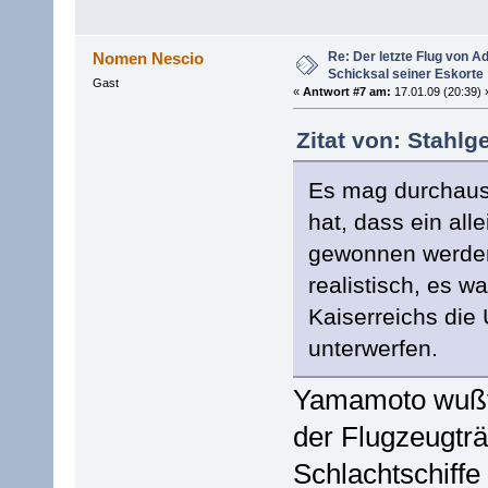
Re: Der letzte Flug von 
Nomen Nescio
Schicksal seiner Eskorte
Gast
«
Antwort #7 am:
17.01.09 (20:39) 
Zitat von: Stahlg
Es mag durchaus
hat, dass ein all
gewonnen werden 
realistisch, es w
Kaiserreichs die
unterwerfen.
Yamamoto wußte
der Flugzeugtr
Schlachtschiffe