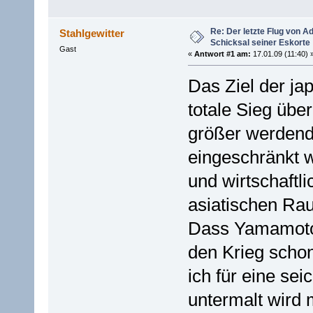
Re: Der letzte Flug von 
Stahlgewitter
Schicksal seiner Eskorte
Gast
«
Antwort #1 am:
17.01.09 (11:40) 
Das Ziel der ja
totale Sieg übe
größer werdend
eingeschränkt 
und wirtschaftli
asiatischen Ra
Dass Yamamoto 
den Krieg schon 
ich für eine se
untermalt wird