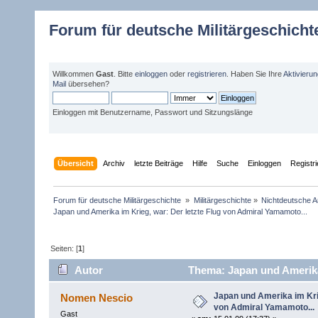
Forum für deutsche Militärgeschicht
Willkommen
Gast
. Bitte
einloggen
oder
registrieren
. Haben Sie Ihre
Aktivieru
Mail
übersehen?
Einloggen mit Benutzername, Passwort und Sitzungslänge
Übersicht
Archiv
letzte Beiträge
Hilfe
Suche
Einloggen
Registr
Forum für deutsche Militärgeschichte 
»
Militärgeschichte
»
Nichtdeutsche A
Japan und Amerika im Krieg, war: Der letzte Flug von Admiral Yamamoto...
Seiten: [
1
]
Autor
Thema: Japan und Amerika 
(Gelesen 11797 mal)
Japan und Amerika im Krie
Nomen Nescio
von Admiral Yamamoto...
Gast