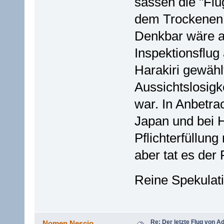
sassen die "Flu
dem Trockenen
Denkbar wäre a
Inspektionsflug
Harakiri gewähl
Aussichtslosig
war. In Anbetra
Japan und bei H
Pflichterfüllun
aber tat es der
Reine Spekulat
Re: Der letzte Flug von 
Nomen Nescio