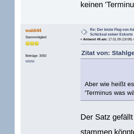
keinen 'Termin
Re: Der letzte Flug von 
waldi44
Schicksal seiner Eskorte
Stammmitglied
«
Antwort #6 am:
17.01.09 (19:08) 
Zitat von: Stahlg
Beiträge: 3050
WWW
Aber wie heißt e
'Terminus was w
Der Satz gefällt
stammen könn