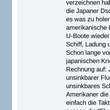
verzeichnen ha
die Japaner Dsc
es was zu holen
amerikanische L
U-Boote wieder 
Schiff, Ladung
Schon lange vo
japanischen Kr
Rechnung auf: J
unsinkbarer Flu
unsinkbares Sch
Amerikaner die
einfach die Tak