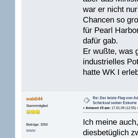
war er nicht nur
Chancen so gro
für Pearl Harbo
dafür gab.
Er wußte, was 
industrielles Pot
hatte WK I erleb
Re: Der letzte Flug von 
waldi44
Schicksal seiner Eskorte
Stammmitglied
«
Antwort #3 am:
17.01.09 (12:55) 
Ich meine auch,
Beiträge: 3050
diesbetüglich z
WWW