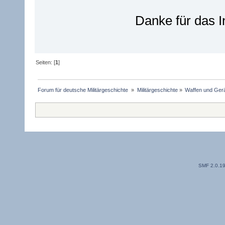
Danke für das I
Seiten: [
1
]
Forum für deutsche Militärgeschichte 
»
Militärgeschichte
»
Waffen und Gerä
SMF 2.0.1