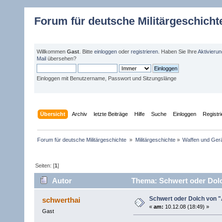
Forum für deutsche Militärgeschicht
Willkommen
Gast
. Bitte
einloggen
oder
registrieren
. Haben Sie Ihre
Aktivieru
Mail
übersehen?
Einloggen mit Benutzername, Passwort und Sitzungslänge
Übersicht
Archiv
letzte Beiträge
Hilfe
Suche
Einloggen
Registr
Forum für deutsche Militärgeschichte 
»
Militärgeschichte
»
Waffen und Gerä
Seiten: [
1
]
Autor
Thema: Schwert oder Dolc
Schwert oder Dolch von 
schwerthai
«
am:
10.12.08 (18:49) »
Gast