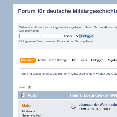
Forum für deutsche Militärgeschicht
Willkommen
Gast
. Bitte
einloggen
oder
registrieren
. Haben Sie Ihre
Aktivieru
Mail
übersehen?
Einloggen mit Benutzername, Passwort und Sitzungslänge
Übersicht
Archiv
letzte Beiträge
Hilfe
Suche
Einloggen
Registr
Forum für deutsche Militärgeschichte 
»
Militärgeschichte
»
Waffen und Gerä
Seiten: [
1
]
Autor
Thema: Lösungen der Weh
Lösungen der Wehrmacht 
Balsi
«
am:
30.09.08 (21:18) »
Moderator
Stammmitglied