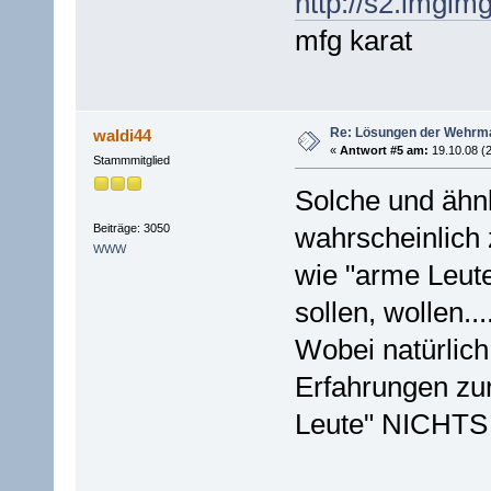
http://s2.imgim
mfg karat
Re: Lösungen der Wehrma
waldi44
«
Antwort #5 am:
19.10.08 (2
Stammmitglied
Solche und ähn
Beiträge: 3050
wahrscheinlich 
WWW
wie "arme Leut
sollen, wollen...
Wobei natürlich
Erfahrungen zur
Leute" NICHTS 