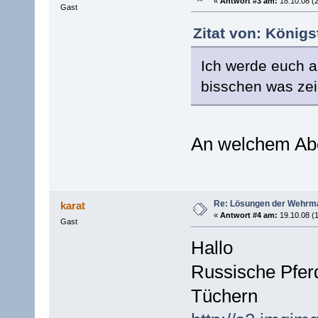
«
Antwort #3 am:
18.10.08 (2
Gast
Zitat von: Königs
Ich werde euch a
bisschen was zei
An welchem A
Re: Lösungen der Wehrma
karat
«
Antwort #4 am:
19.10.08 (1
Gast
Hallo
Russische Pfer
Tüchern