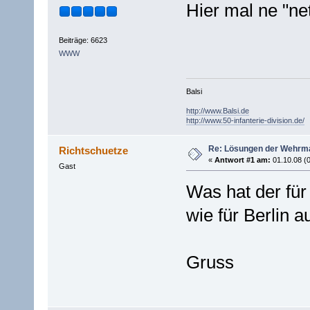
Hier mal ne "net
Beiträge: 6623
WWW
Balsi
http://www.Balsi.de
http://www.50-infanterie-division.de/
Re: Lösungen der Wehrma
Richtschuetze
«
Antwort #1 am:
01.10.08 (0
Gast
Was hat der fü
wie für Berlin 
Gruss