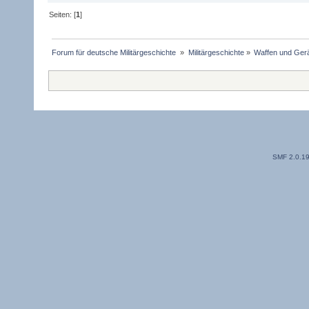
Seiten: [
1
]
Forum für deutsche Militärgeschichte 
»
Militärgeschichte
»
Waffen und Gerä
SMF 2.0.1