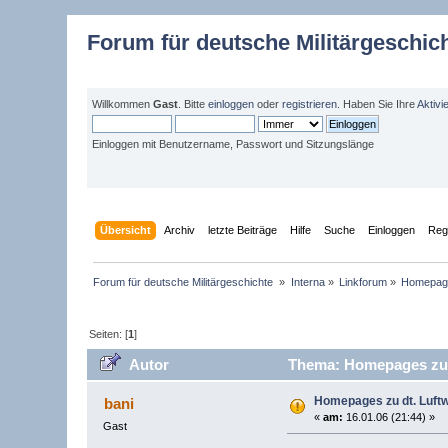
Forum für deutsche Militärgeschic
Willkommen
Gast
. Bitte
einloggen
oder
registrieren
. Haben Sie Ihre
Aktivi
Einloggen mit Benutzername, Passwort und Sitzungslänge
Übersicht
Archiv
letzte Beiträge
Hilfe
Suche
Einloggen
Regi
Forum für deutsche Militärgeschichte 
»
Interna
»
Linkforum
»
Homepage
Seiten: [
1
]
Autor
Thema: Homepages zu d
Homepages zu dt. Luft
bani
«
am:
16.01.06 (21:44) »
Gast