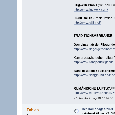
Flugwerk GmbH
(Neubau Fw
http://www.flugwerk.com/
Ju-88 U4+TK
(Restauration J
http://www.ju88.net/
TRADITIONSVERBÄNDE
Gemeinschaft der Flieger deu
http://www.fliegergemeinschaf
Kameradschaft ehemaliger T
http://www.transportflieger.de/
Bund deutscher Fallschirmjä
http://www.fschjgbund.de/inde
RUMÄNISCHE LUFTWAFF
http://www.worldwar2.ro/arr/?
«
Letzte Änderung: 01.01.10 (21:
Re: Homepages zu dt.
Tobias
«
Antwort #1 am:
29.09.0