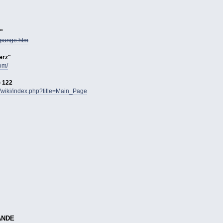
"
mpange.htm
erz"
om/
) 122
k/wiki/index.php?title=Main_Page
ÄNDE