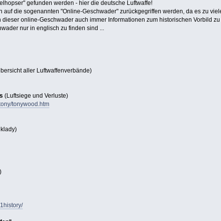
pelhopser" gefunden werden - hier die deutsche Luftwaffe!
 auf die sogenannten "Online-Geschwader" zurückgegriffen werden, da es zu viel
en dieser online-Geschwader auch immer Informationen zum historischen Vorbild zu 
ader nur in englisch zu finden sind ...
bersicht aller Luftwaffenverbände)
s
(Luftsiege und Verluste)
k/tony/tonywood.htm
klady)
)
1history/