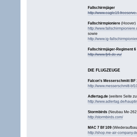
Fallschirmjäger
http://www.eagle19.freeserve.
Fallschirmpioniere
(Hoover)
http://www.fallschirmpioniere.
sowie
http://www.ig-fallschirmpionie
Fallschirmjäger-Regiment 6
http://www.fjr6.de.vu/
DIE FLUGZEUGE
Falcon's Messerschmitt BF
http://www.messerschmitt-bf
Adlertag.de
(weitere Seite zu
http://www.adlertag.de/haupt
Stormbirds
(Neubau Me-262; 
http://stormbirds.com/
MAC 7 Bf 109
(Wiederaufbau 
http://shop.me-air-company.d