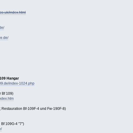
co.uk/index.html
de/
re.de/
 109 Hangar
109.de/index-1024.php
r Bf 109)
index.htm
Restauration Bf-109F-4 und Fw-190F-8)
Bf 109G-4 "7")
e/