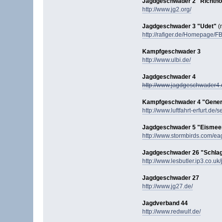
Jagdgeschwader 2 "Richtho
http://www.jg2.org/
Jagdgeschwader 3 "Udet"
(
http://rafiger.de/Homepage/
Kampfgeschwader 3
http://www.ulbi.de/
Jagdgeschwader 4
http://www.jagdgeschwader4.d
Kampfgeschwader 4 "Gener
http://www.luftfahrt-erfurt.de/
Jagdgeschwader 5 "Eismee
http://www.stormbirds.com/ea
Jagdgeschwader 26 "Schlag
http://www.lesbutler.ip3.co.uk
Jagdgeschwader 27
http://www.jg27.de/
Jagdverband 44
http://www.redwulf.de/