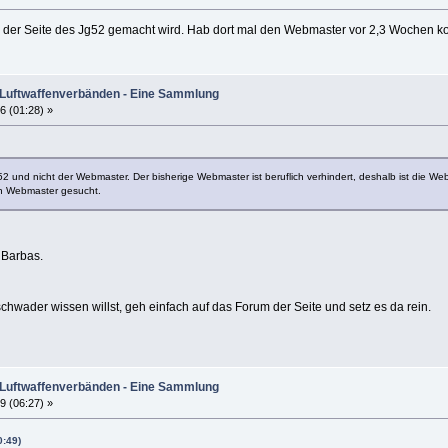
er Seite des Jg52 gemacht wird. Hab dort mal den Webmaster vor 2,3 Wochen konta
 Luftwaffenverbänden - Eine Sammlung
6 (01:28) »
G 52 und nicht der Webmaster. Der bisherige Webmaster ist beruflich verhindert, deshalb ist die W
in Webmaster gesucht.
 Barbas.
ader wissen willst, geh einfach auf das Forum der Seite und setz es da rein.
 Luftwaffenverbänden - Eine Sammlung
9 (06:27) »
0:49)