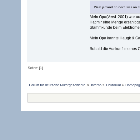
Weiß jemand ob noch was an der
Mein Opa(Verst. 2001) war au
Hat mir eine Menge erzählt g
Stammkunde beim Elektromei
Mein Opa kannte Haugk & Gal
Sobald die Auskunft meines O
Seiten: [
1
]
Forum für deutsche Militärgeschichte 
»
Interna
»
Linkforum
»
Homepage