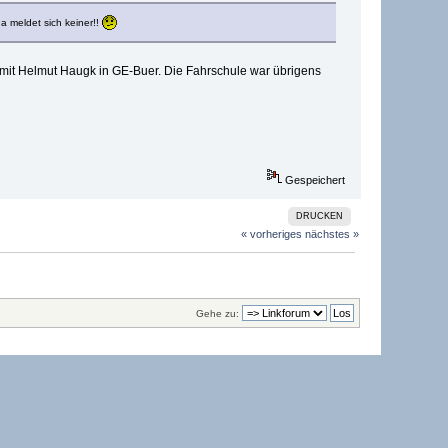
 meldet sich keiner!!
mit Helmut Haugk in GE-Buer. Die Fahrschule war übrigens
Gespeichert
DRUCKEN
« vorheriges
nächstes »
Gehe zu: