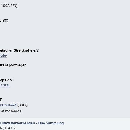
-190A-8/N)
u-88)
tscher Streitkräfte e.V.
t.de/
ransportflieger
ger e.V.
x.html
E
article=445
(Balsi)
53) von Niwre
»
 Luftwaffenverbänden - Eine Sammlung
6 (00:49) »