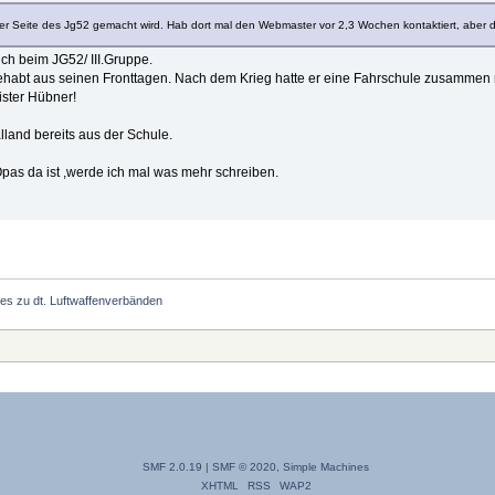
 Seite des Jg52 gemacht wird. Hab dort mal den Webmaster vor 2,3 Wochen kontaktiert, aber da
ch beim JG52/ III.Gruppe.
ehabt aus seinen Fronttagen. Nach dem Krieg hatte er eine Fahrschule zusammen 
ster Hübner!
land bereits aus der Schule.
pas da ist ,werde ich mal was mehr schreiben.
s zu dt. Luftwaffenverbänden
SMF 2.0.19
|
SMF © 2020
,
Simple Machines
XHTML
RSS
WAP2