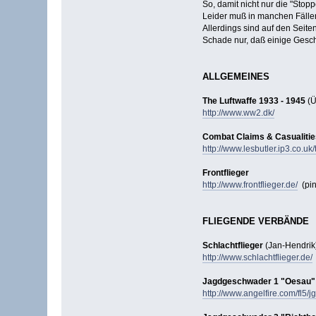
So, damit nicht nur die "Stop
Leider muß in manchen Fällen
Allerdings sind auf den Seit
Schade nur, daß einige Geschw
ALLGEMEINES
The Luftwaffe 1933 - 1945
(Ü
http://www.ww2.dk/
Combat Claims & Casualitie
http://www.lesbutler.ip3.co.u
Frontflieger
http://www.frontflieger.de/
(pin
FLIEGENDE VERBÄNDE
Schlachtflieger
(Jan-Hendrik
http://www.schlachtflieger.de/
Jagdgeschwader 1 "Oesau"
http://www.angelfire.com/fl5/jg