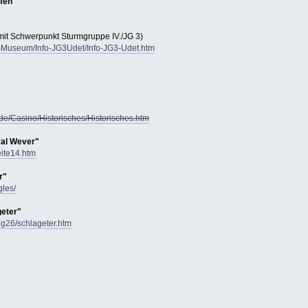
fen"
mit Schwerpunkt Sturmgruppe IV./JG 3)
FBMuseum/Info-JG3Udet/Info-JG3-Udet.htm
e/Casino/Historisches/Historisches.htm
al Wever"
seite14.htm
r"
gles/
eter"
/jg26/schlageter.htm