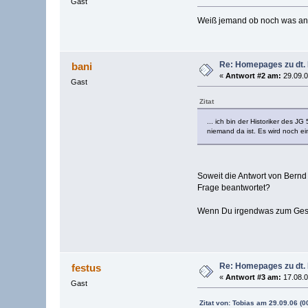
Gast
Weiß jemand ob noch was an d
Re: Homepages zu dt.
bani
«
Antwort #2 am:
29.09.0
Gast
Zitat
... ich bin der Historiker des J
niemand da ist. Es wird noch e
Soweit die Antwort von Bernd
Frage beantwortet?
Wenn Du irgendwas zum Geschw
Re: Homepages zu dt.
festus
«
Antwort #3 am:
17.08.0
Gast
Zitat von: Tobias am 29.09.06 (0