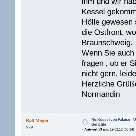
ihm und wir hab
Kessel gekomme
Hölle gewesen 
die Ostfront, w
Braunschweig.
Wenn Sie auch i
fragen , ob er 
nicht gern, leid
Herzliche Grüß
Normandin
Re:Kessel von Falaise - Ü
Ralf Meyer
Berichte
Gast
«
Antwort #3 am:
19.02.12 (03:14) 