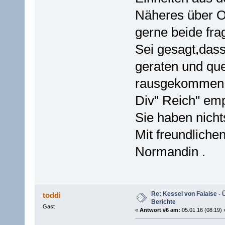
Näheres über O
gerne beide fra
Sei gesagt,das
geraten und qu
rausgekommen s
Div" Reich" emp
Sie haben nicht
Mit freundliche
Normandin .
Re: Kessel von Falaise - 
toddi
Berichte
Gast
«
Antwort #6 am:
05.01.16 (08:19) 