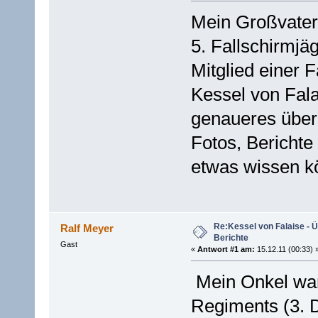
Mein Großvater 
5. Fallschirmjä
Mitglied einer 
Kessel von Fala
genaueres über 
Fotos, Berichte
etwas wissen k
Re:Kessel von Falaise - Ü
Ralf Meyer
Berichte
Gast
«
Antwort #1 am:
15.12.11 (00:33) 
Mein Onkel war
Regiments (3. D