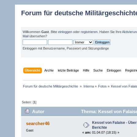
Forum für deutsche Militärgeschicht
Willkommen
Gast
. Bitte
einloggen
oder
registrieren
. Haben Sie Ihre
Aktivieru
Mail
übersehen?
Einloggen mit Benutzername, Passwort und Sitzungslänge
Übersicht
Archiv
letzte Beiträge
Hilfe
Suche
Einloggen
Registr
Forum für deutsche Militärgeschichte 
»
Interna
»
Fotos
»
Kessel von Falais
Seiten: [
1
]
Autor
Thema: Kessel von Falaise
Kessel von Falaise - Über
searcher46
Berichte
Gast
«
am:
01.04.07 (18:15) »