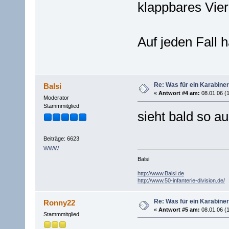
klappbares Vier
Auf jeden Fall h
Re: Was für ein Karabiner
Balsi
«
Antwort #4 am:
08.01.06 (1
Moderator
Stammmitglied
sieht bald so a
Beiträge: 6623
WWW
Balsi
http://www.Balsi.de
http://www.50-infanterie-division.de/
Re: Was für ein Karabiner
Ronny22
«
Antwort #5 am:
08.01.06 (1
Stammmitglied