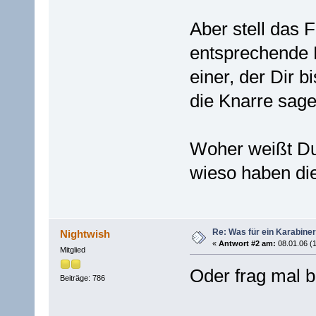
Aber stell das F
entsprechende R
einer, der Dir b
die Knarre sage
Woher weißt Du 
wieso haben di
Re: Was für ein Karabiner
Nightwish
«
Antwort #2 am:
08.01.06 (1
Mitglied
Oder frag mal
Beiträge: 786