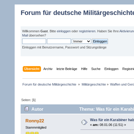
Forum für deutsche Militärgeschicht
Willkommen
Gast
. Bitte
einloggen
oder
registrieren
. Haben Sie Ihre
Aktivieru
Mail
übersehen?
Einloggen mit Benutzername, Passwort und Sitzungslänge
Übersicht
Archiv
letzte Beiträge
Hilfe
Suche
Einloggen
Registr
Forum für deutsche Militärgeschichte 
»
Militärgeschichte
»
Waffen und Gerä
Seiten: [
1
]
Autor
Thema: Was für ein Karabi
Was für ein Karabiner ha
Ronny22
«
am:
08.01.06 (11:51) »
Stammmitglied