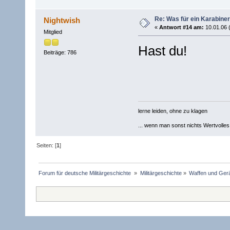
Re: Was für ein Karabiner
Nightwish
«
Antwort #14 am:
10.01.06 
Mitglied
Hast du!
Beiträge: 786
lerne leiden, ohne zu klagen
... wenn man sonst nichts Wertvolles [
Seiten: [
1
]
Forum für deutsche Militärgeschichte 
»
Militärgeschichte
»
Waffen und Gerä