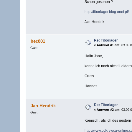
Schon gesehen ?
http://tiborlager.blog.onet.pl/
Jan-Hendrik
Re: Tiborlager
hec801
«
Antwort #1 am:
03.09.0
Gast
Hallo Jane,
kenne ich noch nicht! Leider w
Gruss
Hannes
Re: Tiborlager
Jan-Hendrik
«
Antwort #2 am:
03.09.0
Gast
Komisch , als ich des gestern 
http://www.odkrywca-online