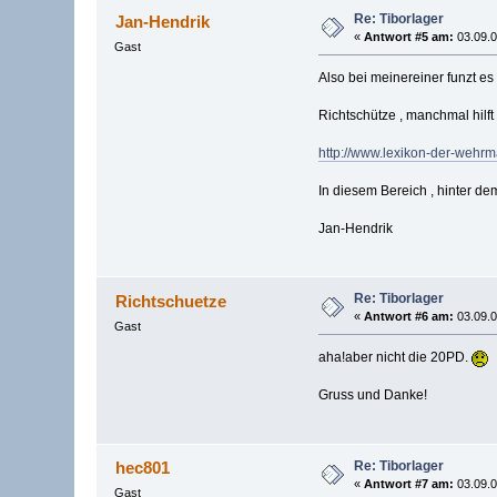
Re: Tiborlager
Jan-Hendrik
«
Antwort #5 am:
03.09.0
Gast
Also bei meinereiner funzt e
Richtschütze , manchmal hilft
http://www.lexikon-der-wehrm
In diesem Bereich , hinter de
Jan-Hendrik
Re: Tiborlager
Richtschuetze
«
Antwort #6 am:
03.09.0
Gast
aha!aber nicht die 20PD.
Gruss und Danke!
Re: Tiborlager
hec801
«
Antwort #7 am:
03.09.0
Gast