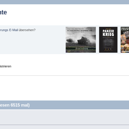
hte
erungs E-Mail
übersehen?
strieren
esen 6515 mal)