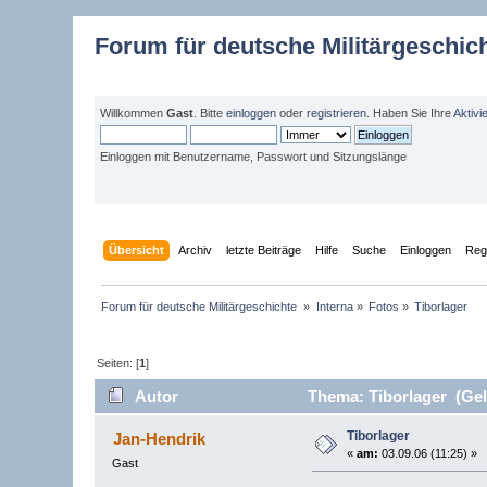
Forum für deutsche Militärgeschic
Willkommen
Gast
. Bitte
einloggen
oder
registrieren
. Haben Sie Ihre
Aktivi
Einloggen mit Benutzername, Passwort und Sitzungslänge
Übersicht
Archiv
letzte Beiträge
Hilfe
Suche
Einloggen
Regi
Forum für deutsche Militärgeschichte 
»
Interna
»
Fotos
»
Tiborlager
Seiten: [
1
]
Autor
Thema: Tiborlager (Gel
Tiborlager
Jan-Hendrik
«
am:
03.09.06 (11:25) »
Gast