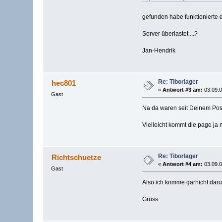
gefunden habe funktionierte d
Server überlastet ...?
Jan-Hendrik
Re: Tiborlager
hec801
«
Antwort #3 am:
03.09.0
Gast
Na da waren seit Deinem Post
Vielleicht kommt die page ja 
Re: Tiborlager
Richtschuetze
«
Antwort #4 am:
03.09.0
Gast
Also ich komme garnicht daru
Gruss