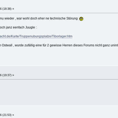
6 (18:38) »
s nu wieder , war wohl doch eher ne technische Störung
 och janz eenfach Juugle :
acht.de/Karte/Truppenubungsplatze/Tiborlager.htm
m Ostwall , wurde zufällig eine für 2 gewisse Herren dieses Forums nicht ganz uni
6 (19:37) »
6 (21:53) »