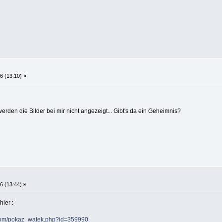
6 (13:10) »
erden die Bilder bei mir nicht angezeigt... Gibt's da ein Geheimnis?
6 (13:44) »
hier :
.com/pokaz_watek.php?id=359990