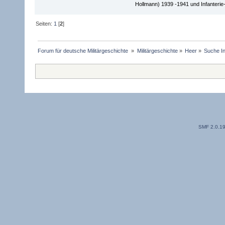
Hollmann) 1939 -1941 und Infanterie-
Seiten:
1
[
2
]
Forum für deutsche Militärgeschichte 
»
Militärgeschichte
»
Heer
»
Suche In
SMF 2.0.1