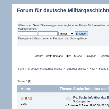
Forum für deutsche Militärgeschicht
Willkommen
Gast
. Bitte
einloggen
oder
registrieren
. Haben Sie Ihre
Aktivieru
Mail
übersehen?
Einloggen mit Benutzername, Passwort und Sitzungslänge
Übersicht
Archiv
letzte Beiträge
Hilfe
Suche
Einloggen
Registr
Forum für deutsche Militärgeschichte 
»
Militärgeschichte
»
Heer
»
Suche In
Seiten:
1
[
2
]
Autor
Thema: Suche Info über das B
Re: Suche Info über das B
UHF51
5.Kompanie
Gast
«
Antwort #15 am:
29.03.08 (21:20)