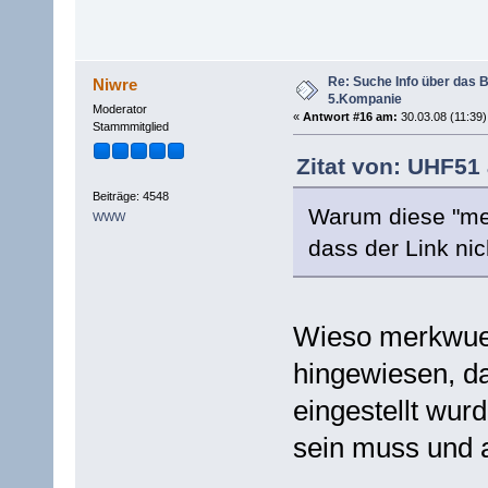
Re: Suche Info über das B
Niwre
5.Kompanie
Moderator
«
Antwort #16 am:
30.03.08 (11:39)
Stammmitglied
Zitat von: UHF51 
Beiträge: 4548
Warum diese "mer
WWW
dass der Link nic
Wieso merkwuer
hingewiesen, d
eingestellt wur
sein muss und a