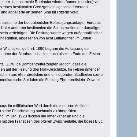
ch dem sie das rechte Rheinufer wieder räumen mussten) von
lb eines bestimmten Grenzgebietes geschleift werden.
appelierte an seinen Sinn für Ritterlichkeit.
damals eine der bedeutendsten Befestigungsanlagen Europas.
rt. Unter anderem bestimmten die Schussweiten der damaligen
tstein verteidigen. Die Festung wurde wegen außenpolitischer
ngegriffen, abgesehen von acht Luftangriffen im Ersten
r Wichtigkeit geführt. 1890 begann die Auflassung der
usnahme der Bienhornschanze, noch bis zum Ende des Ersten
l. Zufällige Bombentreffer zeigten jedoch, dass die
n auf der Festung drei Flak-Geschütze. Im Felsen unter der
nschen aus Ehrenbreitstein und umliegenden Stadtteilen sowie
amerikanische Soldaten die Festung Ehrenbreitstein. Obwohl
us ihr militärischer Wert durch die moderne Artillerie
m seine Entscheidung nochmals zu überprüfen.
d. Im Jan. 1923 rückten die Amerikaner ab und die
mit den Franzosen des öfteren Zwischenfälle, die böses Blut