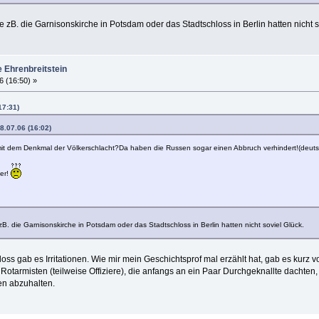
zB. die Garnisonskirche in Potsdam oder das Stadtschloss in Berlin hatten nicht s
e Ehrenbreitstein
6 (16:50) »
17:31)
8.07.06 (16:02)
mit dem Denkmal der Völkerschlacht?Da haben die Russen sogar einen Abbruch verhindert!(deut
her!
. die Garnisonskirche in Potsdam oder das Stadtschloss in Berlin hatten nicht soviel Glück.
hloss gab es Irritationen. Wie mir mein Geschichtsprof mal erzählt hat, gab es ku
tarmisten (teilweise Offiziere), die anfangs an ein Paar Durchgeknallte dachten
ren abzuhalten.