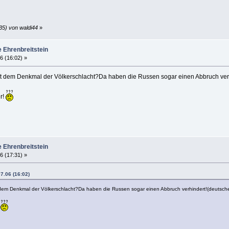
35) von waldi44
»
e Ehrenbreitstein
6 (16:02) »
it dem Denkmal der Völkerschlacht?Da haben die Russen sogar einen Abbruch ver
er!
e Ehrenbreitstein
6 (17:31) »
7.06 (16:02)
 dem Denkmal der Völkerschlacht?Da haben die Russen sogar einen Abbruch verhindert!(deutsch
!