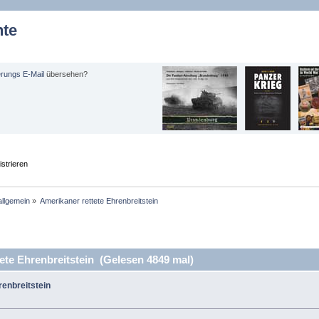
hte
erungs E-Mail
übersehen?
strieren
allgemein
»
Amerikaner rettete Ehrenbreitstein
ete Ehrenbreitstein (Gelesen 4849 mal)
renbreitstein