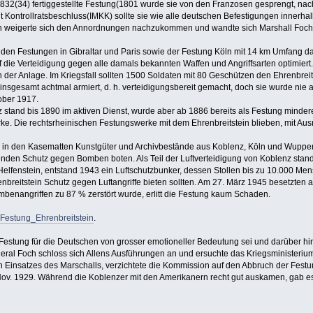
832(34) fertiggestellte Festung(1801 wurde sie von den Franzosen gesprengt, na
t Kontrollratsbeschluss(IMKK) sollte sie wie alle deutschen Befestigungen innerha
weigerte sich den Annordnungen nachzukommen und wandte sich Marshall Foch und 
 den Festungen in Gibraltar und Paris sowie der Festung Köln mit 14 km Umfang 
f die Verteidigung gegen alle damals bekannten Waffen und Angriffsarten optimie
der Anlage. Im Kriegsfall sollten 1500 Soldaten mit 80 Geschützen den Ehrenbrei
nsgesamt achtmal armiert, d. h. verteidigungsbereit gemacht, doch sie wurde nie a
ober 1917.
stand bis 1890 im aktiven Dienst, wurde aber ab 1886 bereits als Festung mindere
ke. Die rechtsrheinischen Festungswerke mit dem Ehrenbreitstein blieben, mit A
n in den Kasematten Kunstgüter und Archivbestände aus Koblenz, Köln und Wupperta
den Schutz gegen Bomben boten. Als Teil der Luftverteidigung von Koblenz stande
elfenstein, entstand 1943 ein Luftschutzbunker, dessen Stollen bis zu 10.000 Me
reitstein Schutz gegen Luftangriffe bieten sollten. Am 27. März 1945 besetzten 
mbenangriffen zu 87 % zerstört wurde, erlitt die Festung kaum Schaden.
i/Festung_Ehrenbreitstein
.
 Festung für die Deutschen von grosser emotioneller Bedeutung sei und darüber hina
ral Foch schloss sich Allens Ausführungen an und ersuchte das Kriegsministeriu
Einsatzes des Marschalls, verzichtete die Kommission auf den Abbruch der Festun
ov. 1929. Während die Koblenzer mit den Amerikanern recht gut auskamen, gab es 