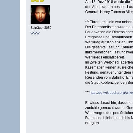
Am 13. Dez 1918 wurde die 1
den Amerikanern besetzt. Lau
General Henry Turcman Allen 
***Ehrenbreitstein war neben
Der Ehrenbreitstein wurde au
Beiträge: 3050
Feuerwaffen die Dimensionen 
WWW
Ereignisse und Revolutionen i
Weltkrieg auf Koblenz ab Okt
Die gesamte Festung Koblenz 
linksrheinischen Festungswer
Weltkriegs einsatzbereit.
Im Zweiten Weltkrieg lagerte
Kasematten keinen ausreichen
Festung, genauer unter dem H
Reisenden vom Bahnhof Ehrenb
die Stadt Koblenz bei den Bo
***
http://de.wikipedia.org/wik
Er wiess darauf hin, dass die
zunichte gemacht wurde. Gene
Wohl wegen des persönlichen 
Franzosen blieben noch bis N
erregten.