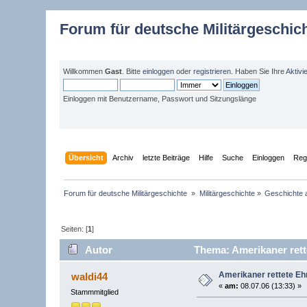
Forum für deutsche Militärgeschic
Willkommen
Gast
. Bitte
einloggen
oder
registrieren
. Haben Sie Ihre
Aktivi
Einloggen mit Benutzername, Passwort und Sitzungslänge
Übersicht
Archiv
letzte Beiträge
Hilfe
Suche
Einloggen
Regi
Forum für deutsche Militärgeschichte 
»
Militärgeschichte
»
Geschichte 
Seiten: [
1
]
Autor
Thema: Amerikaner rett
Amerikaner rettete Eh
waldi44
«
am:
08.07.06 (13:33) »
Stammmitglied