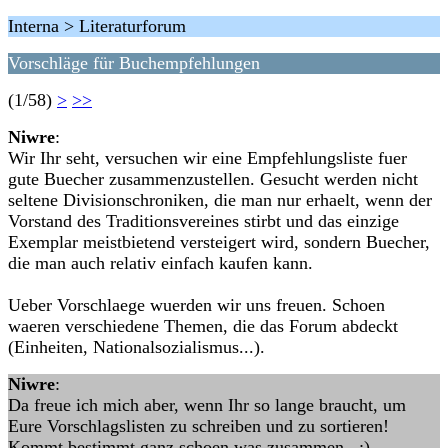
Interna > Literaturforum
Vorschläge für Buchempfehlungen
(1/58)
>
>>
Niwre
:
Wir Ihr seht, versuchen wir eine Empfehlungsliste fuer
gute Buecher zusammenzustellen. Gesucht werden nicht
seltene Divisionschroniken, die man nur erhaelt, wenn der
Vorstand des Traditionsvereines stirbt und das einzige
Exemplar meistbietend versteigert wird, sondern Buecher,
die man auch relativ einfach kaufen kann.
Ueber Vorschlaege wuerden wir uns freuen. Schoen
waeren verschiedene Themen, die das Forum abdeckt
(Einheiten, Nationalsozialismus...).
Niwre
:
Da freue ich mich aber, wenn Ihr so lange braucht, um
Eure Vorschlagslisten zu schreiben und zu sortieren!
Kommt bestimmt ganz schoen was zusammen. ;)