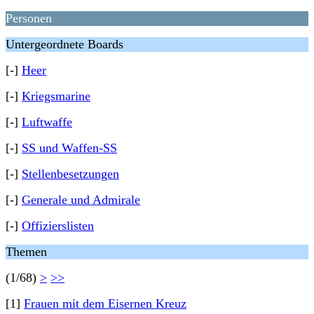
Personen
Untergeordnete Boards
[-]
Heer
[-]
Kriegsmarine
[-]
Luftwaffe
[-]
SS und Waffen-SS
[-]
Stellenbesetzungen
[-]
Generale und Admirale
[-]
Offizierslisten
Themen
(1/68)
>
>>
[1]
Frauen mit dem Eisernen Kreuz