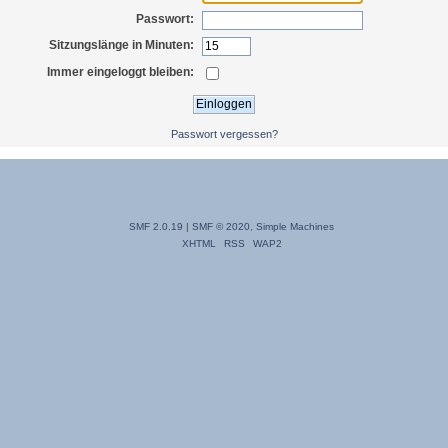
Passwort:
Sitzungslänge in Minuten:
Immer eingeloggt bleiben:
Passwort vergessen?
SMF 2.0.19
|
SMF © 2020
,
Simple Machines
XHTML
RSS
WAP2