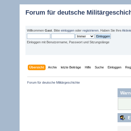
Forum für deutsche Militärgeschic
Willkommen
Gast
. Bitte
einloggen
oder
registrieren
. Haben Sie Ihre
Aktivi
Einloggen mit Benutzername, Passwort und Sitzungslänge
Übersicht
Archiv
letzte Beiträge
Hilfe
Suche
Einloggen
Regi
Forum für deutsche Militärgeschichte 
Warn
E