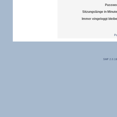
Passwor
Sitzungslänge in Minut
Immer eingeloggt bleib
Pa
SMF 2.0.1