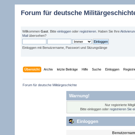
Forum für deutsche Militärgeschicht
Willkommen
Gast
. Bitte
einloggen
oder
registrieren
. Haben Sie Ihre
Aktivieru
Mail
übersehen?
Einloggen mit Benutzername, Passwort und Sitzungslänge
Übersicht
Archiv
letzte Beiträge
Hilfe
Suche
Einloggen
Registr
Forum für deutsche Militärgeschichte 
Warnung!
Nur registrierte Mitg
Bitte einloggen oder
registrieren Sie 
Einloggen
Benutzernam