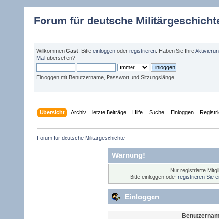
Forum für deutsche Militärgeschicht
Willkommen
Gast
. Bitte
einloggen
oder
registrieren
. Haben Sie Ihre
Aktivieru
Mail
übersehen?
Einloggen mit Benutzername, Passwort und Sitzungslänge
Übersicht
Archiv
letzte Beiträge
Hilfe
Suche
Einloggen
Registr
Forum für deutsche Militärgeschichte 
Warnung!
Nur registrierte Mitg
Bitte einloggen oder
registrieren Sie 
Einloggen
Benutzernam