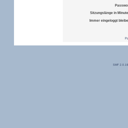
Passwor
Sitzungslänge in Minut
Immer eingeloggt bleib
Pa
SMF 2.0.1