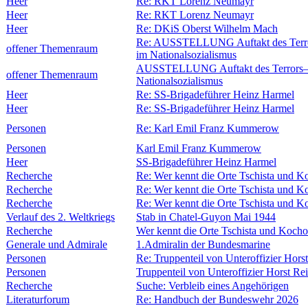
Heer
Re: RKT Lorenz Neumayr
Heer
Re: RKT Lorenz Neumayr
Heer
Re: DKiS Oberst Wilhelm Mach
Re: AUSSTELLUNG Auftakt des Terror
offener Themenraum
im Nationalsozialismus
AUSSTELLUNG Auftakt des Terrors–Fr
offener Themenraum
Nationalsozialismus
Heer
Re: SS-Brigadeführer Heinz Harmel
Heer
Re: SS-Brigadeführer Heinz Harmel
Personen
Re: Karl Emil Franz Kummerow
Personen
Karl Emil Franz Kummerow
Heer
SS-Brigadeführer Heinz Harmel
Recherche
Re: Wer kennt die Orte Tschista und 
Recherche
Re: Wer kennt die Orte Tschista und 
Recherche
Re: Wer kennt die Orte Tschista und 
Verlauf des 2. Weltkriegs
Stab in Chatel-Guyon Mai 1944
Recherche
Wer kennt die Orte Tschista und Koc
Generale und Admirale
1.Admiralin der Bundesmarine
Personen
Re: Truppenteil von Unteroffizier Hors
Personen
Truppenteil von Unteroffizier Horst Re
Recherche
Suche: Verbleib eines Angehörigen
Literaturforum
Re: Handbuch der Bundeswehr 2026