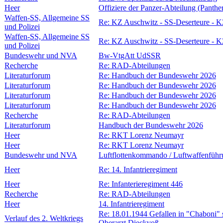
Heer
Offiziere der Panzer-Abteilung (Panth
Waffen-SS, Allgemeine SS
Re: KZ Auschwitz - SS-Deserteure - 
und Polizei
Waffen-SS, Allgemeine SS
Re: KZ Auschwitz - SS-Deserteure - 
und Polizei
Bundeswehr und NVA
Bw-VtgAtt UdSSR
Recherche
Re: RAD-Abteilungen
Literaturforum
Re: Handbuch der Bundeswehr 2026
Literaturforum
Re: Handbuch der Bundeswehr 2026
Literaturforum
Re: Handbuch der Bundeswehr 2026
Literaturforum
Re: Handbuch der Bundeswehr 2026
Recherche
Re: RAD-Abteilungen
Literaturforum
Handbuch der Bundeswehr 2026
Heer
Re: RKT Lorenz Neumayr
Heer
Re: RKT Lorenz Neumayr
Bundeswehr und NVA
Luftflottenkommando / Luftwaffenfü
Heer
Re: 14. Infantrieregiment
Heer
Re: Infanterieregiment 446
Recherche
Re: RAD-Abteilungen
Heer
14. Infantrieregiment
Re: 18.01.1944 Gefallen in "Chaboni"
Verlauf des 2. Weltkriegs
Oberarzt Dieckvoß