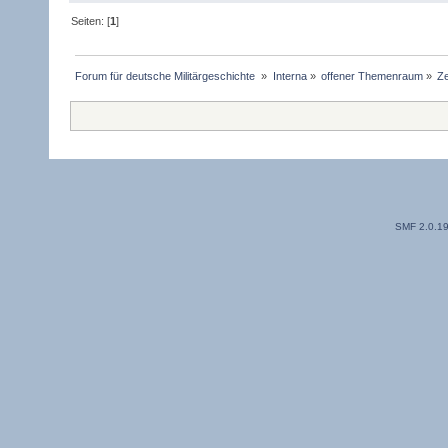
Seiten: [
1
]
Forum für deutsche Militärgeschichte 
»
Interna
»
offener Themenraum
»
Ze
SMF 2.0.1