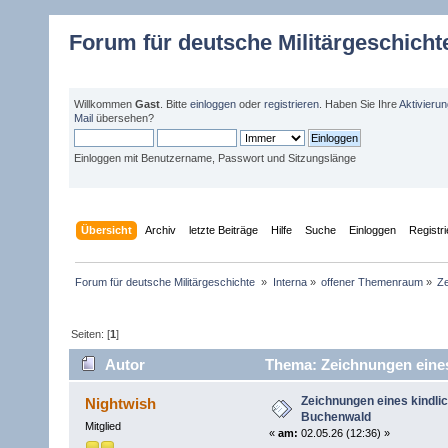
Forum für deutsche Militärgeschicht
Willkommen
Gast
. Bitte
einloggen
oder
registrieren
. Haben Sie Ihre
Aktivieru
Mail
übersehen?
Einloggen mit Benutzername, Passwort und Sitzungslänge
Übersicht
Archiv
letzte Beiträge
Hilfe
Suche
Einloggen
Registr
Forum für deutsche Militärgeschichte 
»
Interna
»
offener Themenraum
»
Ze
Seiten: [
1
]
Autor
Thema: Zeichnungen eines 
Zeichnungen eines kindlic
Nightwish
Buchenwald
Mitglied
«
am:
02.05.26 (12:36) »