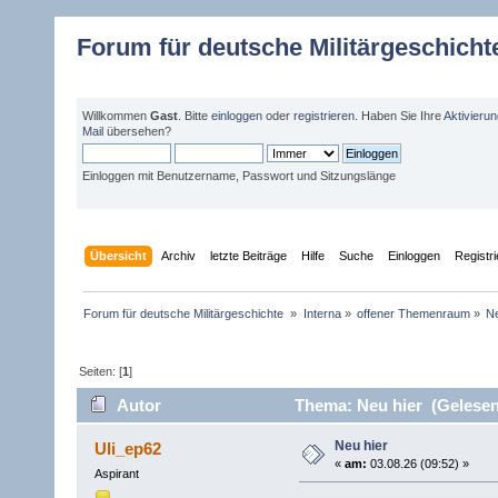
Forum für deutsche Militärgeschicht
Willkommen
Gast
. Bitte
einloggen
oder
registrieren
. Haben Sie Ihre
Aktivieru
Mail
übersehen?
Einloggen mit Benutzername, Passwort und Sitzungslänge
Übersicht
Archiv
letzte Beiträge
Hilfe
Suche
Einloggen
Registr
Forum für deutsche Militärgeschichte 
»
Interna
»
offener Themenraum
»
Ne
Seiten: [
1
]
Autor
Thema: Neu hier (Gelesen
Neu hier
Uli_ep62
«
am:
03.08.26 (09:52) »
Aspirant