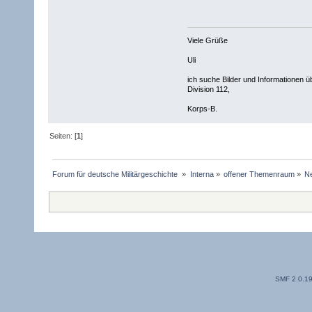
Viele Grüße
Uli
ich suche Bilder und Informationen 
Division 112,
Korps-B.
Seiten: [
1
]
Forum für deutsche Militärgeschichte 
»
Interna
»
offener Themenraum
»
Ne
SMF 2.0.1